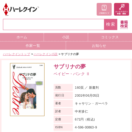
書籍
検索
検索
ホーム
小説
コミックス
作家一覧
お知らせ
ハーレクイントップ
ハーレクイン小説
サブリナの夢
サブリナの夢
ベイビー・バンク Ⅱ
160頁 ／ 新書判
頁数
2001年06月05日
発行日
キャサリン・ガーベラ
著者
中村多仁
訳者
671円（税込)
定価
4-596-00863-9
ISBN