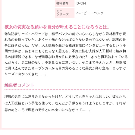
D-894
書籍番号
ミニ
ベイビー・バンク
シリーズ
彼女の切実なる願いを自分が叶えることになろうとは。
雑誌記者リーズ・ハワードは、精子バンクの前でいらいらしながら取材相手が現
れるのを待っていた。あくせく働かなければならない身分ではないが、記者の仕
事は好きだった。だが、人工授精を受ける独身女性にインタビューするという今
回の仕事は、あまりにもくだらなく思える。不妊に悩む夫婦が人工授精に踏み切
るのは理解できる。なぜ健康な独身女性に必要なのだ? きっと切羽詰まっている
んだろう。男に縁のない、不器量な女に違いない。そこまで考えたとき、駐車場
に滑り込んできたオープンカーから目の覚めるような美女が降り立ち、まっすぐ
リーズに向かってきた……。
編集者コメント
理想の男性には巡り合えなかったけど、どうしても赤ちゃんは欲しい。彼女たち
は人工授精という手段を使って、なんとか子供をもうけようとしますが、それが
思わぬところで理想の男性との出会いにつながって……。