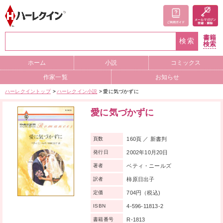
書籍
検索
検索
ホーム
小説
コミックス
作家一覧
お知らせ
ハーレクイントップ
ハーレクイン小説
愛に気づかずに
愛に気づかずに
160頁 ／ 新書判
頁数
2002年10月20日
発行日
ベティ・ニールズ
著者
柿原日出子
訳者
704円（税込)
定価
4-596-11813-2
ISBN
R-1813
書籍番号