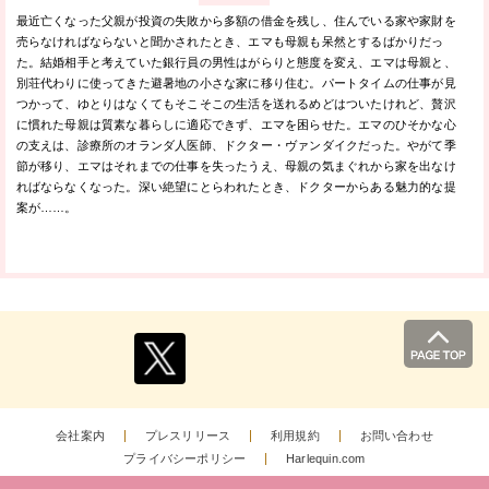
最近亡くなった父親が投資の失敗から多額の借金を残し、住んでいる家や家財を
売らなければならないと聞かされたとき、エマも母親も呆然とするばかりだっ
た。結婚相手と考えていた銀行員の男性はがらりと態度を変え、エマは母親と、
別荘代わりに使ってきた避暑地の小さな家に移り住む。パートタイムの仕事が見
つかって、ゆとりはなくてもそこそこの生活を送れるめどはついたけれど、贅沢
に慣れた母親は質素な暮らしに適応できず、エマを困らせた。エマのひそかな心
の支えは、診療所のオランダ人医師、ドクター・ヴァンダイクだった。やがて季
節が移り、エマはそれまでの仕事を失ったうえ、母親の気まぐれから家を出なけ
ればならなくなった。深い絶望にとらわれたとき、ドクターからある魅力的な提
案が……。
会社案内
プレスリリース
利用規約
お問い合わせ
プライバシーポリシー
Harlequin.com