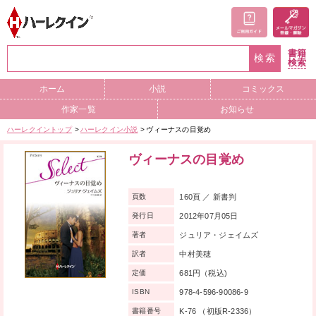
書籍
検索
検索
ホーム
小説
コミックス
作家一覧
お知らせ
ハーレクイントップ
ハーレクイン小説
ヴィーナスの目覚め
ヴィーナスの目覚め
160頁 ／ 新書判
頁数
2012年07月05日
発行日
ジュリア・ジェイムズ
著者
中村美穂
訳者
681円（税込)
定価
978-4-596-90086-9
ISBN
K-76 （初版R-2336）
書籍番号