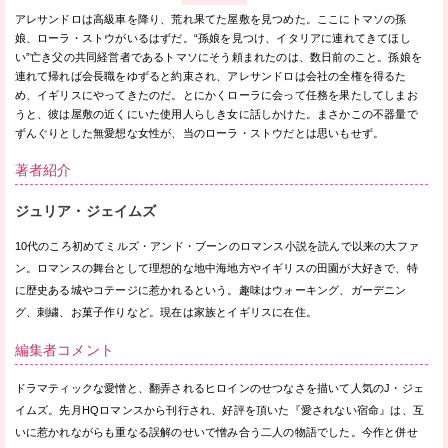
アレサンドロは高級車を降り、荒れ果てた屋敷を見つめた。ここにトマソの孫
娘、ローラ・ストウがいるはずだ。“孫娘を見つけ、イタリアに連れてきてほし
い”亡き父の共同経営者であるトマソにそう頼まれたのは、数日前のこと。孫娘を
連れて帰れば会長職をゆずると約束され、アレサンドロは会社の全権を得るた
め、イギリスにやってきたのだ。とにかくローラに会って任務を果たしてしまお
うと、彼は屋敷の近くにいた使用人らしき女に話しかけた。まさかこの不器量で
ずんぐりとした無愛想な女性が、当のローラ・ストウだとは思いもせず。
著者紹介
ジュリア・ジェイムズ
10代のころ初めてミルズ・アンド・ブーンのロマンス小説を読んで以来の大ファ
ン。ロマンスの舞台として理想的な地中海地方やイギリスの田園が大好きで、特
に歴史ある城やコテージに惹かれるという。趣味はウォーキング、ガーデニン
グ、刺繍、お菓子作りなど。現在は家族とイギリスに在住。
編集者コメント
ドラマティックな愛憎と、翻弄されるヒロインのせつなさを描いて人気のJ・ジェ
イムズ。先月HQロマンスから刊行され、好評を頂いた『愛されない宿命』は、互
いに惹かれながらも重なる誤解のせいで憎み合う二人の物語でした。今作と併せ