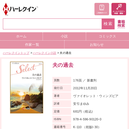
書籍
検索
検索
ホーム
小説
コミックス
作家一覧
お知らせ
ハーレクイントップ
ハーレクイン小説
夫の過去
夫の過去
176頁 ／ 新書判
頁数
2012年11月20日
発行日
ヴァイオレット・ウィンズピア
著者
安引まゆみ
訳者
681円（税込)
定価
978-4-596-90120-0
ISBN
K-110 （初版I-30）
書籍番号