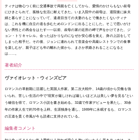
ティナは物心つく前に交通事故で両親を亡くしてから、愛情のかけらもない叔母
にひきとられて、孤独な生活に耐えてきた。いま入院中の叔母は、退院後に妹夫
婦と暮らすことになっていて、遺産目当ての夫妻のもとで働きたくないティナ
は、これを機に自立の道を歩むためロンドンに出ることにした。そこで思いがけ
ない男性との再会をはたす——以前、叔母の家の近所の岬で声をかけてきた、ジ
ョン・トリキャレル。会ったばかりなのになぜか安心感を覚え、身の上話をして
しまった相手だ。その後、ジョンに連れられて音楽会や高級レストランでの食事
を楽しむが、親子ほども年の離れた彼から、まさか求婚されることになると
は……。
著者紹介
ヴァイオレット・ウィンズピア
ロマンスの草創期に活躍した英国人作家。第二次大戦中、14歳の頃から労働を強
いられ、苦しい生活の中で“現実が厳しければ厳しいほど人は美しい夢を見る”とい
う確信を得て、ロマンス小説を書き始める。32歳で作家デビューを果たし、30余
年の作家人生で約70作を上梓。生涯独身を通し、1989年に永眠するも、ロマンス
の王道を貫く作風が今も読者に支持されている。
編集者コメント