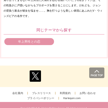
知り合ってまもない年上男性に人知れず恋心を抱いていたうら若きティナは、そ
の性急さに戸惑いながらもプロポーズを受けることにします。けれども、ジョン
の背負う過去が彼女を悩ませ……。胸を打つような美しい表現にあふれたV・ウィ
ンズピアの名作です。
同じテーマから探す
年上男性との恋
会社案内
プレスリリース
利用規約
お問い合わせ
プライバシーポリシー
Harlequin.com