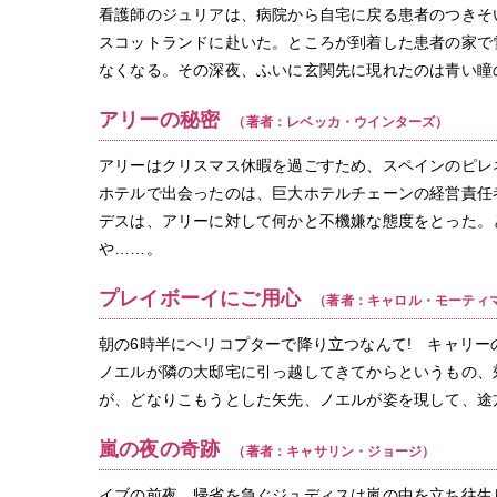
看護師のジュリアは、病院から自宅に戻る患者のつきそ
スコットランドに赴いた。ところが到着した患者の家で
なくなる。その深夜、ふいに玄関先に現れたのは青い瞳
アリーの秘密
（著者：レベッカ・ウインターズ）
アリーはクリスマス休暇を過ごすため、スペインのピレ
ホテルで出会ったのは、巨大ホテルチェーンの経営責任
デスは、アリーに対して何かと不機嫌な態度をとった。
や……。
プレイボーイにご用心
（著者：キャロル・モーティ
朝の6時半にヘリコプターで降り立つなんて! キャリ
ノエルが隣の大邸宅に引っ越してきてからというもの、
が、どなりこもうとした矢先、ノエルが姿を現して、途
嵐の夜の奇跡
（著者：キャサリン・ジョージ）
イブの前夜、帰省を急ぐジュディスは嵐の中を立ち往生