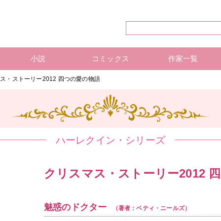
小説
コミックス
作家一覧
ハーレクイン・シリーズ
ハーレクイン文庫
ハーレクインSP文庫
mirabooks
ハーレクインコミックス 単行本
ハーレクインコミックス 雑誌
ハーレクイン・シリーズ 作
ハーレクインコミックス 著
mirabooks 作家一覧
ス・ストーリー2012 四つの愛の物語
ハーレクイン・シリーズ
クリスマス・ストーリー2012 
魅惑のドクター
（著者：ベティ・ニールズ）