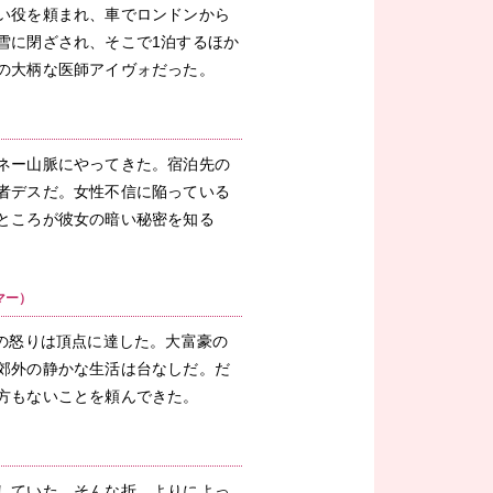
い役を頼まれ、車でロンドンから
雪に閉ざされ、そこで1泊するほか
の大柄な医師アイヴォだった。
ネー山脈にやってきた。宿泊先の
者デスだ。女性不信に陥っている
ところが彼女の暗い秘密を知る
マー）
ーの怒りは頂点に達した。大富豪の
郊外の静かな生活は台なしだ。だ
方もないことを頼んできた。
していた。そんな折、よりによっ