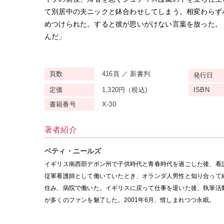
て別居中の夫ニックと鉢合わせしてしまう。相変わらず
めつけられた。すると彼が思いがけない言葉を放った。
んだ」
頁数
416頁 ／ 新書判
発行日
定価
1,320円（税込)
ISBN
書籍番号
X-30
著者紹介
ベティ・ニールズ
イギリス南西部デボン州で子供時代と青春時代を過ごした後、看
従軍看護師として働いていたとき、オランダ人男性と知り合って
住み、病院で働いた。イギリスに戻って仕事を退いた後、執筆活
が多くのファンを魅了した。2001年6月、惜しまれつつ永眠。