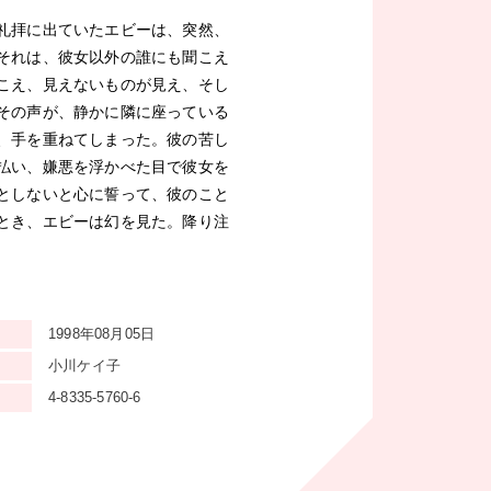
礼拝に出ていたエビーは、突然、
それは、彼女以外の誰にも聞こえ
こえ、見えないものが見え、そし
その声が、静かに隣に座っている
、手を重ねてしまった。彼の苦し
払い、嫌悪を浮かべた目で彼女を
としないと心に誓って、彼のこと
とき、エビーは幻を見た。降り注
1998年08月05日
小川ケイ子
4-8335-5760-6