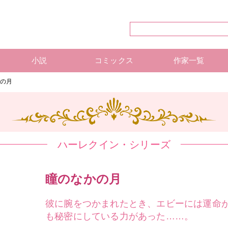
小説
コミックス
作家一覧
ハーレクイン・シリーズ
ハーレクイン文庫
ハーレクインSP文庫
mirabooks
ハーレクインコミックス 単行本
ハーレクインコミックス 雑誌
ハーレクイン・シリーズ 作
ハーレクインコミックス 著
mirabooks 作家一覧
かの月
ハーレクイン・シリーズ
瞳のなかの月
彼に腕をつかまれたとき、エビーには運命
も秘密にしている力があった……。