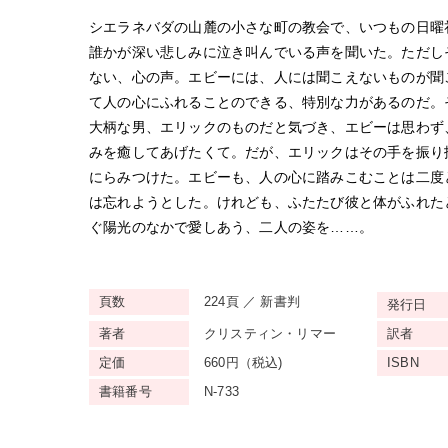
シエラネバダの山麓の小さな町の教会で、いつもの日曜
誰かが深い悲しみに泣き叫んでいる声を聞いた。ただし
ない、心の声。エビーには、人には聞こえないものが聞
て人の心にふれることのできる、特別な力があるのだ。
大柄な男、エリックのものだと気づき、エビーは思わず
みを癒してあげたくて。だが、エリックはその手を振り
にらみつけた。エビーも、人の心に踏みこむことは二度
は忘れようとした。けれども、ふたたび彼と体がふれた
ぐ陽光のなかで愛しあう、二人の姿を……。
頁数
224頁 ／ 新書判
発行日
著者
クリスティン・リマー
訳者
定価
660円（税込)
ISBN
書籍番号
N-733