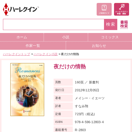
書籍
検索
検索
ホーム
小説
コミックス
作家一覧
お知らせ
ハーレクイントップ
ハーレクイン小説
夜だけの情熱
夜だけの情熱
160頁 ／ 新書判
頁数
2012年12月05日
発行日
メイシー・イエーツ
著者
すなみ翔
訳者
723円（税込)
定価
978-4-596-12803-4
ISBN
R-2803
書籍番号