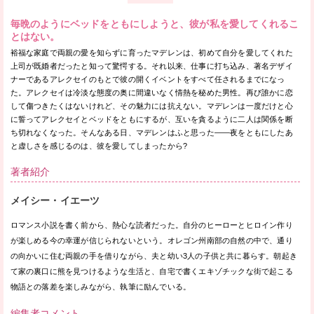
毎晩のようにベッドをともにしようと、彼が私を愛してくれるこ
とはない。
裕福な家庭で両親の愛を知らずに育ったマデレンは、初めて自分を愛してくれた
上司が既婚者だったと知って驚愕する。それ以来、仕事に打ち込み、著名デザイ
ナーであるアレクセイのもとで彼の開くイベントをすべて任されるまでになっ
た。アレクセイは冷淡な態度の奥に間違いなく情熱を秘めた男性。再び誰かに恋
して傷つきたくはないけれど、その魅力には抗えない。マデレンは一度だけと心
に誓ってアレクセイとベッドをともにするが、互いを貪るように二人は関係を断
ち切れなくなった。そんなある日、マデレンはふと思った——夜をともにしたあ
と虚しさを感じるのは、彼を愛してしまったから?
著者紹介
メイシー・イエーツ
ロマンス小説を書く前から、熱心な読者だった。自分のヒーローとヒロイン作り
が楽しめる今の幸運が信じられないという。オレゴン州南部の自然の中で、通り
の向かいに住む両親の手を借りながら、夫と幼い3人の子供と共に暮らす。朝起き
て家の裏口に熊を見つけるような生活と、自宅で書くエキゾチックな街で起こる
物語との落差を楽しみながら、執筆に励んでいる。
編集者コメント