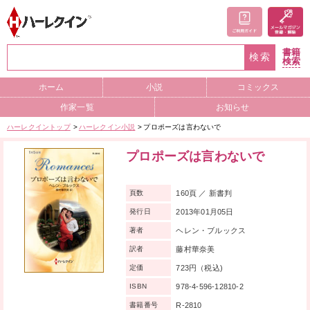
書籍
検索
検索
ホーム
小説
コミックス
作家一覧
お知らせ
ハーレクイントップ
ハーレクイン小説
プロポーズは言わないで
プロポーズは言わないで
160頁 ／ 新書判
頁数
2013年01月05日
発行日
ヘレン・ブルックス
著者
藤村華奈美
訳者
723円（税込)
定価
978-4-596-12810-2
ISBN
R-2810
書籍番号