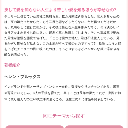
決して愛を知らない人生より苦しい愛を知るほうが幸せなの?
チェリーは信じていた男性に裏切られ、数カ月間泣き暮らした。恋人を奪ったの
は、実の姉だったからだ。もう二度と恋などしたくない。ただ傷つくだけだか
ら。気晴らしに旅行に出かけ、その後は新たな人生を歩みだそう。そう決心しイ
タリアをまわるうち道に迷い、運悪く車も故障してしまう。そこへ高級車で現れ
た男性が傲慢な態度で告げた。「ここは僕の土地だ。君は不法侵入している」見
るかぎり建物など見えないこの土地がすべて彼のものですって? 反論しようと顔
を上げたチェリーの目に映ったのは、うっとりするほどハンサムな顔に浮かぶ冷
酷な表情だった。
著者紹介
ヘレン・ブルックス
イングランド中部ノーサンプトンシャー在住。敬虔なクリスチャンであり、家事
や育児にいそしみ、3人の子供を育てた。書くことは長年の夢だったが、実際に執
筆に取り組んだのは40代に手の届くころ。現在は次々に作品を発表している。
同じテーマから探す