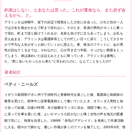
約束はしない、とあなたは言った。これが運命なら、また必ず会
えるから、と。
アラミンタは休暇中、崖下の浜辺で怪我をした少女に出会った。けれど自分一人
では少女を抱きかかえて町まで戻れない。そのとき、長身の男性がヨットに乗っ
て現れ、町まで送り届けてくれるが、名前も告げずに立ち去ってしまう。お礼も
言えぬまま、アラミンタは看護師長としての忙しい日々に戻り、こうしてささや
かで平凡な人生がずっと続いていくかに思えた。夜、彼女のフラットに、あの男
性が訪ねてくるまでは。それなのに、心が浮き立つ半面、そっけない態度をとっ
てしまう。彼は謎めいたほほえみとともに帰っていき、アラミンタは後悔し
た。“君に会いたかったから来た”と言われたのに、なんてことをしたの?
著者紹介
ベティ・ニールズ
イギリス南西部デボン州で子供時代と青春時代を過ごした後、看護師と助産師の
教育を受けた。戦争中に従軍看護師として働いていたとき、オランダ人男性と知
り合って結婚。以後14年間、夫の故郷オランダに住み、病院で働いた。イギリス
に戻って仕事を退いた後、よいロマンス小説がないと嘆く女性の声を地元の図書
館で耳にし、執筆を決意した。1969年『赤毛のアデレイド』を発表して作家活動
に入る。穏やかで静かな、優しい作風が多くのファンを魅了した。2001年6月、惜