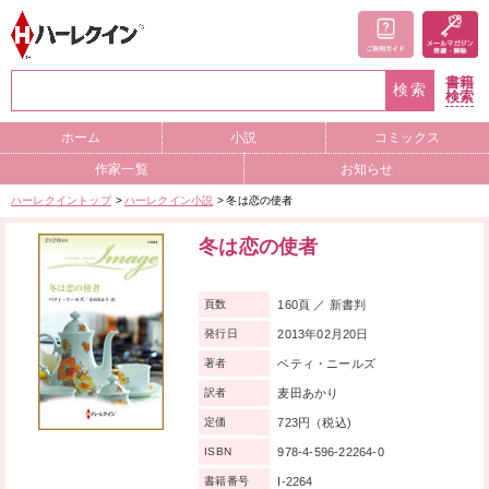
書籍
検索
検索
ホーム
小説
コミックス
作家一覧
お知らせ
ハーレクイントップ
ハーレクイン小説
冬は恋の使者
冬は恋の使者
160頁 ／ 新書判
頁数
2013年02月20日
発行日
ベティ・ニールズ
著者
麦田あかり
訳者
723円（税込)
定価
978-4-596-22264-0
ISBN
I-2264
書籍番号