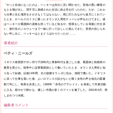
「やっと自由になったのよ」ベッキーは自分に言い聞かせた。意地の悪い継母の
もとを飛び出し、理不尽に束縛された生活に終止符を打ったのだ。だが、これか
ら仕事と住む場所をさがさなくてはならない。雨に打たれながら途方にくれてい
たとき、ロールスロイスに乗ったオランダ人男性ティーレが声をかけてきた。彼
はベッキーが看護師の資格を持っていると知るや、怪我をしている母親に付き添
い、旅行先のノルウェーまで一緒に行ってほしいと頼んできた。突然の信じられ
ない申し出に、ベッキーはとまどうばかりだったが……。
著者紹介
ベティ・ニールズ
イギリス南西部デボン州で子供時代と青春時代を過ごした後、看護師と助産師の
教育を受けた。戦争中に従軍看護師として働いていたとき、オランダ人男性と知
り合って結婚。以後14年間、夫の故郷オランダに住み、病院で働いた。イギリス
に戻って仕事を退いた後、よいロマンス小説がないと嘆く女性の声を地元の図書
館で耳にし、執筆を決意した。1969年『赤毛のアデレイド』を発表して作家活動
に入る。穏やかで静かな、優しい作風が多くのファンを魅了した。2001年6月、惜
しまれつつ永眠。
編集者コメント