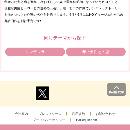
年老いた犬と猫を連れ、みすぼらしい姿で濡れねずみになっていたヒロインと、
優雅な男爵ヒーローとの運命の出会い。唯一無二の作風でシンデレラストーリー
を描きつづけた作家の名作をお贈りします。4月と6月にはHQイマージュからも未
邦訳旧作を刊行予定です!
同じテーマから探す
シンデレラ
年上男性との恋
会社案内
プレスリリース
利用規約
お問い合わせ
プライバシーポリシー
Harlequin.com