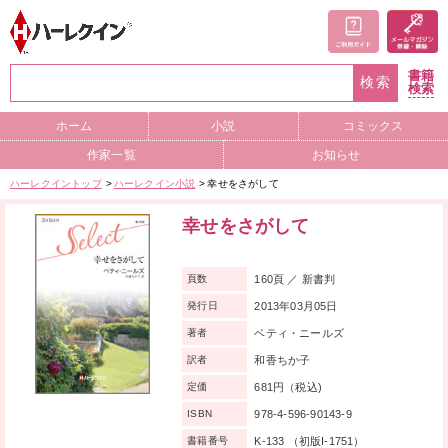
書籍
検索
検索
ホーム
小説
コミックス
作家一覧
お知らせ
ハーレクイントップ
ハーレクイン小説
幸せをさがして
幸せをさがして
160頁 ／ 新書判
頁数
2013年03月05日
発行日
ベティ・ニールズ
著者
和香ちか子
訳者
681円（税込)
定価
978-4-596-90143-9
ISBN
K-133 （初版I-1751）
書籍番号