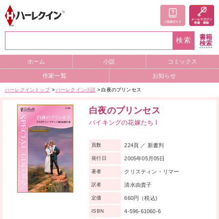
書籍
検索
検索
ホーム
小説
コミックス
作家一覧
お知らせ
ハーレクイントップ
ハーレクイン小説
白夜のプリンセス
白夜のプリンセス
バイキングの花嫁たち I
224頁 ／ 新書判
頁数
2005年05月05日
発行日
クリスティン・リマー
著者
清水由貴子
訳者
660円（税込)
定価
4-596-61060-6
ISBN