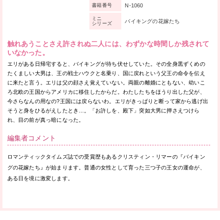
N-1060
書籍番号
ミニ
バイキングの花嫁たち
シリーズ
触れあうことさえ許されぬ二人には、わずかな時間しか残されて
いなかった。
エリがある日帰宅すると、バイキングが待ち伏せしていた。その全身黒ずくめの
たくましい大男は、王の戦士ハウクと名乗り、国に戻れという父王の命令を伝え
に来たと言う。エリは父の顔さえ覚えていない。両親の離婚にともない、幼いこ
ろ北欧の王国からアメリカに移住したからだ。わたしたちをほうり出した父が、
今さらなんの用なの?王国には戻らないわ。エリがきっぱりと断って家から逃げ出
そうと身をひるがえしたとき…。「お許しを、殿下」突如大男に押さえつけら
れ、目の前が真っ暗になった。
編集者コメント
ロマンティックタイムズ誌での受賞歴もあるクリスティン・リマーの『バイキン
グの花嫁たち』が始まります。普通の女性として育った三つ子の王女の運命が、
ある日を境に激変します。