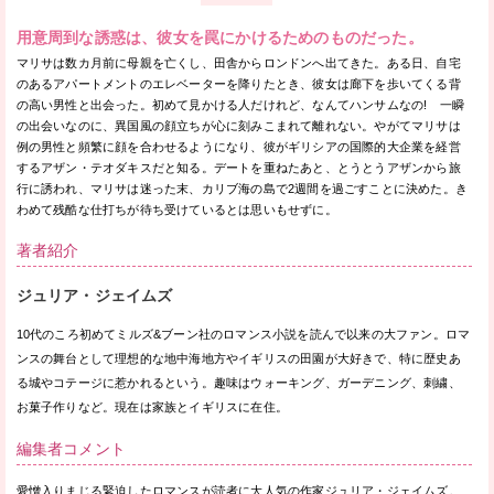
用意周到な誘惑は、彼女を罠にかけるためのものだった。
マリサは数カ月前に母親を亡くし、田舎からロンドンへ出てきた。ある日、自宅
のあるアパートメントのエレベーターを降りたとき、彼女は廊下を歩いてくる背
の高い男性と出会った。初めて見かける人だけれど、なんてハンサムなの! 一瞬
の出会いなのに、異国風の顔立ちが心に刻みこまれて離れない。やがてマリサは
例の男性と頻繁に顔を合わせるようになり、彼がギリシアの国際的大企業を経営
するアザン・テオダキスだと知る。デートを重ねたあと、とうとうアザンから旅
行に誘われ、マリサは迷った末、カリブ海の島で2週間を過ごすことに決めた。き
わめて残酷な仕打ちが待ち受けているとは思いもせずに。
著者紹介
ジュリア・ジェイムズ
10代のころ初めてミルズ&ブーン社のロマンス小説を読んで以来の大ファン。ロマ
ンスの舞台として理想的な地中海地方やイギリスの田園が大好きで、特に歴史あ
る城やコテージに惹かれるという。趣味はウォーキング、ガーデニング、刺繍、
お菓子作りなど。現在は家族とイギリスに在住。
編集者コメント
愛憎入りまじる緊迫したロマンスが読者に大人気の作家ジュリア・ジェイムズ。