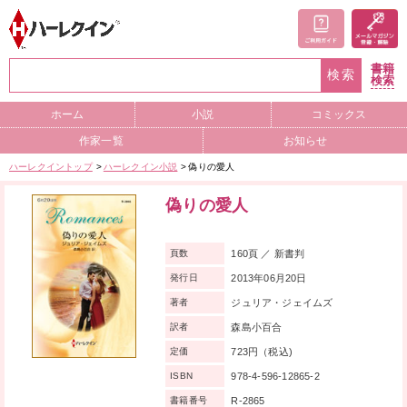
書籍
検索
検索
ホーム
小説
コミックス
作家一覧
お知らせ
ハーレクイントップ
ハーレクイン小説
偽りの愛人
偽りの愛人
160頁 ／ 新書判
頁数
2013年06月20日
発行日
ジュリア・ジェイムズ
著者
森島小百合
訳者
723円（税込)
定価
978-4-596-12865-2
ISBN
R-2865
書籍番号