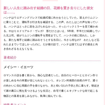
新しい人生に踏み出す結婚の日、花婿を置き去りにした彼女
は……。
ハンナはウエディングドレスで結婚式場に向かおうとしていた。迎えのリムジン
に乗りこむと、運転手が行き先を確認する。この声。わたしはこの声を知ってい
る。ハンナはとっさに顔を上げられなかった。そっとバックミラーを見て確かめ
る。やはりエドゥアルド・ヴェガ! 形だけとはいえ、5年前、半年だけ結婚してい
た元上司。彼がリムジンの運転手を買収までして、ハンナの前に現れた。しか
も、新たな相手と結婚に踏み出そうとする当日に。今さら何なの? わたしなど忘
れたままでいてほしかったのに。だが彼の話で、ハンナは捨てたはずの過去と向
き合わざるをえなくなる。
著者紹介
メイシー・イエーツ
ロマンス小説を書く前から、熱心な読者だった。自分のヒーローとヒロイン作り
が楽しめる今の幸運が信じられないという。オレゴン州南部の自然の中で、通り
の向かいに住む両親の手を借りながら、夫と幼い3人の子供と共に暮らす。朝起き
て家の裏口に熊を見つけるような生活と、自宅で書くエキゾチックな街で起こる
物語との落差を楽しみながら、執筆に励んでいる。
編集者コメント