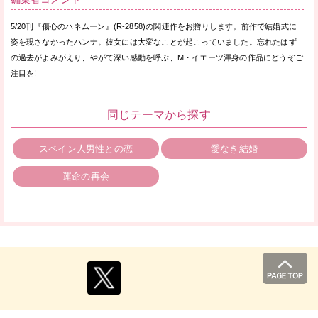
5/20刊『傷心のハネムーン』(R-2858)の関連作をお贈りします。前作で結婚式に
姿を現さなかったハンナ。彼女には大変なことが起こっていました。忘れたはず
の過去がよみがえり、やがて深い感動を呼ぶ、M・イエーツ渾身の作品にどうぞご
注目を!
同じテーマから探す
スペイン人男性との恋
愛なき結婚
運命の再会