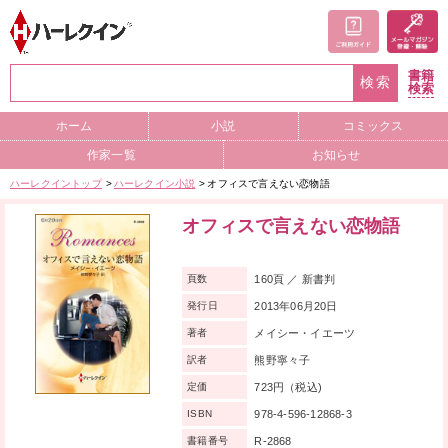
書籍
検索
検索
ホーム
小説
コミックス
作家一覧
お知らせ
ハーレクイントップ
ハーレクイン小説
オフィスで言えない恋物語
オフィスで言えない恋物語
160頁 ／ 新書判
頁数
2013年06月20日
発行日
メイシー・イエーツ
著者
熊野寧々子
訳者
723円（税込)
定価
978-4-596-12868-3
ISBN
R-2868
書籍番号