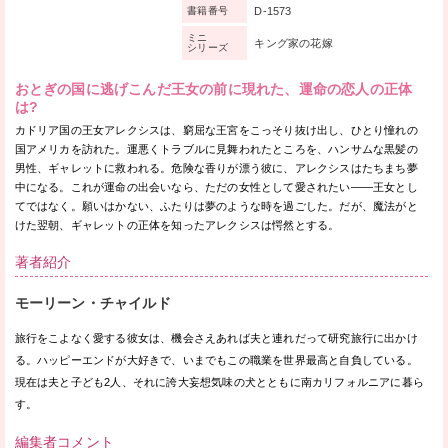
D-1573
書籍番号
ミニ
キング家の花嫁
シリーズ
おとぎの国に逃げこんだ王女の前に現れた、運命の恋人の正体
は?
カドリア国の王女アレクシスは、窮屈な王宮をこっそり抜け出し、ひとり憧れの
国アメリカを訪れた。運悪くトラブルに見舞われたところを、ハンサムな黒髪の
男性、ギャレットに救われる。危険な香りが漂う彼に、アレクシスはたちまち夢
中になる。これが運命の出会いなら、ただの女性として愛されたい——王女とし
てではなく。願いはかない、ふたりは夢のような時を過ごした。だが、魔法がと
けた翌朝、ギャレットの正体を知ったアレクシスは愕然とする。
著者紹介
モーリーン・チャイルド
旅行をこよなく愛する彼女は、機会さえあれば夫と連れだって研究旅行に出かけ
る。ハッピーエンドが大好きで、いまでもこの職業を世界最高と自負している。
現在は夫と子ども2人、それに誇大妄想気味の犬とともに南カリフォルニアに暮ら
す。
編集者コメント