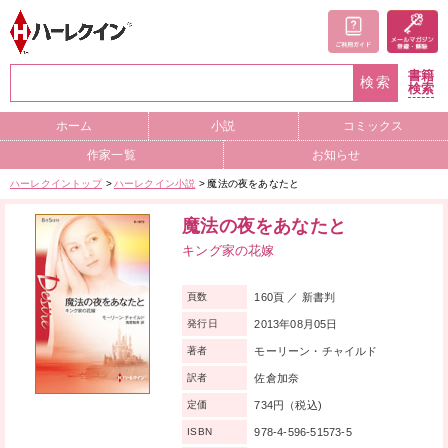
書籍
検索
検索
ホーム
小説
コミックス
作家一覧
お知らせ
ハーレクイントップ
ハーレクイン小説
魔法の夜をあなたと
魔法の夜をあなたと
キング家の花嫁
160頁 ／ 新書判
頁数
2013年08月05日
発行日
モーリーン・チャイルド
著者
佐倉加奈
訳者
734円（税込)
定価
978-4-596-51573-5
ISBN