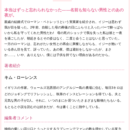
本当はずっと忘れられなかった——名前も知らない男性とのあの
夜が。
親戚の結婚式でローマン・ペトレッリという実業家を紹介され、イジーは思わず
我が目を疑った。2年前、自殺した母の葬儀の日にふらりと入ったバーで酔っぱら
いから私を守ってくれた男性だわ! 母の死のショックで我を失った私は彼と一夜
を過ごしたが、朝起きるとその姿はなく、二度と会うことはないと思っていた。
一方のローマンは、忘れがたい女性との再会に興奮しながらも、イジーが抱いて
いる赤ん坊を見て、訝っていた。あの夜、僕は避妊をしなかったが、まさ
か……。いや、ありえない。僕には子供を持てない理由があるのだから。
著者紹介
キム・ローレンス
イギリスの作家。ウェールズ北西部のアングルジー島の農場に住む。毎日3キロほ
どのジョギングでリフレッシュし、執筆のインスピレーションを得ている。夫と
元気な男の子が2人。それに、いつのまにか居ついたさまざまな動物たちもいる。
もともと小説を読むのは好きだが、今は書くことに熱中している。
編集者コメント
独特の優しい語り口とうっとりするラブシーンでファンの数を増やしている実力