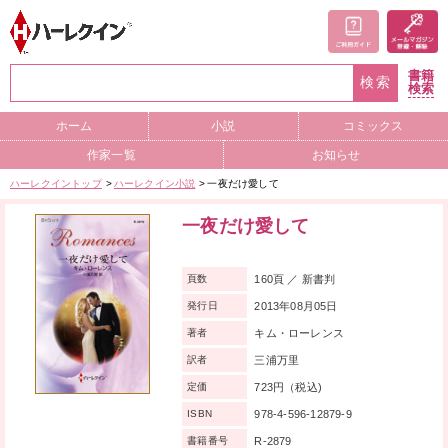
書籍
検索
検索
ホーム
小説
コミックス
作家一覧
お知らせ
ハーレクイントップ
ハーレクイン小説
一夜だけ愛して
一夜だけ愛して
160頁 ／ 新書判
頁数
2013年08月05日
発行日
キム・ローレンス
著者
三浦万里
訳者
723円（税込)
定価
978-4-596-12879-9
ISBN
R-2879
書籍番号