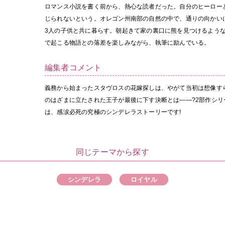
ロマンス小説を書く前から、熱心な読者だった。自分のヒーロー
じられないという。オレゴン州南部の自然の中で、通りの向かい
3人の子供と共に暮らす。朝起きて家の裏口に熊を見つけるよう
で起こる物語との落差を楽しみながら、執筆に励んでいる。
編集者コメント
義務から始まったスタヴロスの花嫁探しは、やがて当初は想像す
のはざまに立たされた王子が最後に下す決断とは——?2部作シリ
は、感涙必死の究極のシンデレラストーリーです!
同じテーマから探す
シンデレラ
ロイヤル