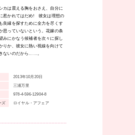
シカは震える胸をおさえ、自分に
に惹かれてはだめ! 彼女は理想の
も良縁を探すために全力を尽くす
か思っていないという。花嫁の条
望みにかなう候補者を次々に探し
かりか、彼女に熱い視線を向けて
きないのだから……。
2013年10月20日
三浦万里
978-4-596-12904-8
ーズ
ロイヤル・アフェア