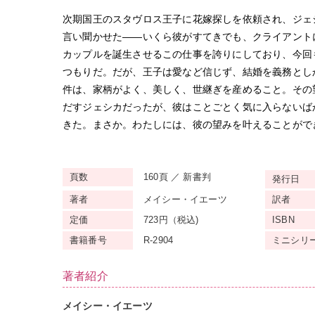
次期国王のスタヴロス王子に花嫁探しを依頼され、ジェ
言い聞かせた——いくら彼がすてきでも、クライアント
カップルを誕生させるこの仕事を誇りにしており、今回
つもりだ。だが、王子は愛など信じず、結婚を義務とし
件は、家柄がよく、美しく、世継ぎを産めること。その
だすジェシカだったが、彼はことごとく気に入らないば
きた。まさか。わたしには、彼の望みを叶えることがで
頁数
160頁 ／ 新書判
発行日
著者
メイシー・イエーツ
訳者
定価
723円（税込)
ISBN
書籍番号
R-2904
ミニ
シリ
著者紹介
メイシー・イエーツ