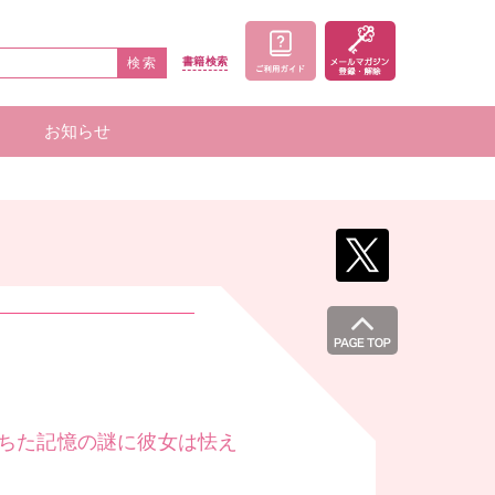
検索
書籍
検索
お知らせ
家一覧
者一覧
落ちた記憶の謎に彼女は怯え