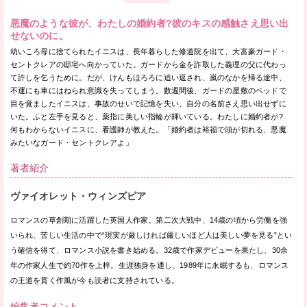
悪魔のような彼が、わたしの婚約者?彼のキスの感触さえ思い出
せないのに。
幼いころ母に捨てられたイニスは、長年暮らした修道院を出て、大富豪ガード・
セントクレアの邸宅へ向かっていた。ガードから金を詐取した義理の父に代わっ
て許しを乞うために。だが、けんもほろろに追い返され、嵐のなかを帰る途中、
不運にも車にはねられ意識を失ってしまう。数週間後、ガードの屋敷のベッドで
目を覚ましたイニスは、事故のせいで記憶を失い、自分の名前さえ思い出せずに
いた。ふと左手を見ると、薬指に美しい指輪が輝いている。わたしに婚約者が?
何もわからないイニスに、看護師が教えた。「婚約者は裕福で頭が切れる、悪魔
みたいなガード・セントクレアよ」
著者紹介
ヴァイオレット・ウィンズピア
ロマンスの草創期に活躍した英国人作家。第二次大戦中、14歳の頃から労働を強
いられ、苦しい生活の中で“現実が厳しければ厳しいほど人は美しい夢を見る”とい
う確信を得て、ロマンス小説を書き始める。32歳で作家デビューを果たし、30余
年の作家人生で約70作を上梓。生涯独身を通し、1989年に永眠するも、ロマンス
の王道を貫く作風が今も読者に支持されている。
編集者コメント