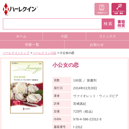
書籍
検索
検索
ホーム
小説
コミックス
作家一覧
お知らせ
ハーレクイントップ
ハーレクイン小説
小公女の恋
小公女の恋
160頁 ／ 新書判
頁数
2014年02月20日
発行日
ヴァイオレット・ウィンズピア
著者
宮崎真紀
訳者
723円（税込)
定価
978-4-596-22312-8
ISBN
I-2312
書籍番号