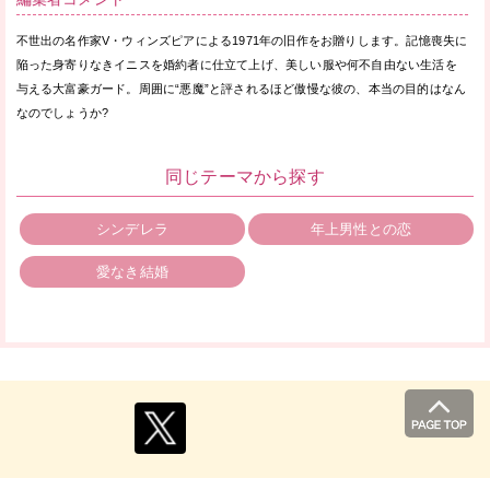
不世出の名作家V・ウィンズピアによる1971年の旧作をお贈りします。記憶喪失に
陥った身寄りなきイニスを婚約者に仕立て上げ、美しい服や何不自由ない生活を
与える大富豪ガード。周囲に“悪魔”と評されるほど傲慢な彼の、本当の目的はなん
なのでしょうか?
同じテーマから探す
シンデレラ
年上男性との恋
愛なき結婚