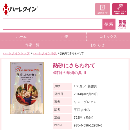
書籍
検索
検索
ホーム
小説
コミックス
作家一覧
お知らせ
ハーレクイントップ
ハーレクイン小説
熱砂にさらわれて
熱砂にさらわれて
4姉妹の華燭の典 Ⅱ
160頁 ／ 新書判
頁数
2014年02月20日
発行日
リン・グレアム
著者
平江まゆみ
訳者
723円（税込)
定価
978-4-596-12939-0
ISBN