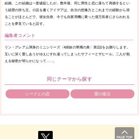
結婚。この結婚は一度破綻したが、数年後、同じ男性と恋に落ちて再婚するとい
う経歴の持ち主。小説を書くアイデアは、自分の想像力とこれまでの経験から得
ることがほとんどで、彼女自身、今でも自家用機に乗った億万長者にさらわれる
ことを夢見ていると話す。
編集者コメント
リン・グレアム渾身のミニシリーズ〈4姉妹の華燭の典〉第2話をお贈りします。
互いに深く愛しあうがゆえにすれ違ってしまったサフィーとザヒール。二人が抱
える秘密が明らかになって……。
同じテーマから探す
シークとの恋
愛の復活