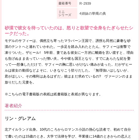
R-2939
書籍番号
ミニ
4姉妹の華燭の典
シリーズ
砂漠で彼女を待っていたのは、怒りと欲望で全身をたぎらせたシ
ークだった。
モデルのサフィーは、偶然立ち寄ったマラバーン王国で、誘拐も同然に豪奢な砂
漠のテントへと連れていかれた。一歩足を踏み入れたとたん、サフィーは衝撃で
凍りついた。ザヒール! 5年前、妻である彼女に一方的に離婚を言い渡すと、理由
も告げぬまま去っていった憎い夫。今や彼も国王となり、すでにあらたな妃を娶
って──想像しただけで、サフィーの胸に思いがけない痛みが走った。だがザヒー
ルは彼女の動揺などよそに、いきなりこう切りだした。「無理強いはしないが、
君がほしい。その権利はあるはずだ」彼はまだ求めているの? ヴァージンのまま
放りだした元妻を。
※こちらの電子書籍版の表紙は紙書籍版と表紙が異なります。
著者紹介
リン・グレアム
北アイルランド出身。10代のころからロマンス小説の熱心な読者で、初めて自分
で書いたのは15歳のとき。大学で法律を学び、卒業後に14歳のときからの恋人と