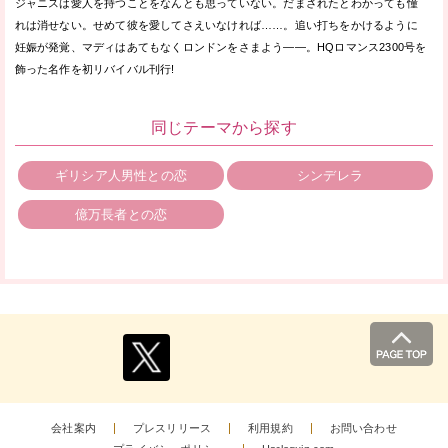
ジャニスは愛人を持つことをなんとも思っていない。だまされたとわかっても憧
れは消せない。せめて彼を愛してさえいなければ……。追い打ちをかけるように
妊娠が発覚、マディはあてもなくロンドンをさまよう——。HQロマンス2300号を
飾った名作を初リバイバル刊行!
同じテーマから探す
ギリシア人男性との恋
シンデレラ
億万長者との恋
会社案内
プレスリリース
利用規約
お問い合わせ