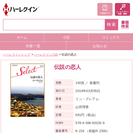
書籍
検索
検索
ホーム
小説
コミックス
作家一覧
お知らせ
ハーレクイントップ
ハーレクイン小説
伝説の恋人
伝説の恋人
160頁 ／ 新書判
頁数
2014年03月05日
発行日
リン・グレアム
著者
山田理香
訳者
681円（税込)
定価
978-4-596-90226-9
ISBN
K-216 （初版R-2300）
書籍番号