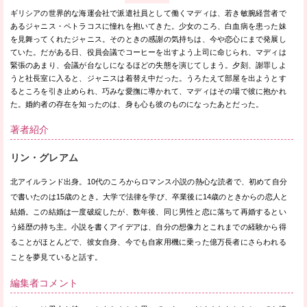
ギリシアの世界的な海運会社で派遣社員として働くマディは、若き敏腕経営者で
あるジャニス・ペトラコスに憧れを抱いてきた。少女のころ、白血病を患った妹
を見舞ってくれたジャニス。そのときの感謝の気持ちは、今や恋心にまで発展し
ていた。だがある日、役員会議でコーヒーを出すよう上司に命じられ、マディは
緊張のあまり、会議が台なしになるほどの失態を演じてしまう。夕刻、謝罪しよ
うと社長室に入ると、ジャニスは着替え中だった。うろたえて部屋を出ようとす
るところを引き止められ、巧みな愛撫に導かれて、マディはその場で彼に抱かれ
た。婚約者の存在を知ったのは、身も心も彼のものになったあとだった。
著者紹介
リン・グレアム
北アイルランド出身。10代のころからロマンス小説の熱心な読者で、初めて自分
で書いたのは15歳のとき。大学で法律を学び、卒業後に14歳のときからの恋人と
結婚。この結婚は一度破綻したが、数年後、同じ男性と恋に落ちて再婚するとい
う経歴の持ち主。小説を書くアイデアは、自分の想像力とこれまでの経験から得
ることがほとんどで、彼女自身、今でも自家用機に乗った億万長者にさらわれる
ことを夢見ていると話す。
編集者コメント