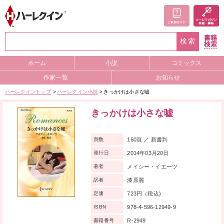
書籍
検索
検索
ホーム
小説
コミックス
作家一覧
お知らせ
ハーレクイントップ
ハーレクイン小説
きっかけは小さな嘘
きっかけは小さな嘘
160頁 ／ 新書判
頁数
2014年03月20日
発行日
メイシー・イエーツ
著者
漆原麗
訳者
723円（税込)
定価
978-4-596-12949-9
ISBN
R-2949
書籍番号