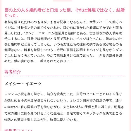
雲の上の人を婚約者だと口走った罰。それは解雇ではなく、結婚
だった。
名前を借りただけのつもりが、まさか記事になるなんて。大手デパートで働くペ
イジは、社長ダンテの前でうなだれた。目の前に置かれた新聞にでかでかと躍る
見出しには、“ダンテ・ロマーニが従業員と結婚!”とある。亡き親友の赤ん坊を養
子にするには、独身では無理だと役所で言われ、ペイジはとっさに、勤め先の社
長と婚約中だと言ってしまった。いつも女性たちの注目の的である彼が怒るのも
無理はない。解雇を覚悟しつつも、必死に事情を説明するペイジを見ながらダン
テはしばらく考えていたが、やがて思惑ありげな顔で言った。「きみの処分を決
めた。僕の妻になれ——報道されたとおりに」
著者紹介
メイシー・イエーツ
ロマンス小説を書く前から、熱心な読者だった。自分のヒーローとヒロイン作り
が楽しめる今の幸運が信じられないという。オレゴン州南部の自然の中で、通り
の向かいに住む両親の手を借りながら、夫と幼い3人の子供と共に暮らす。朝起き
て家の裏口に熊を見つけるような生活と、自宅で書くエキゾチックな街で起こる
物語との落差を楽しみながら、執筆に励んでいる。
編集者コメント