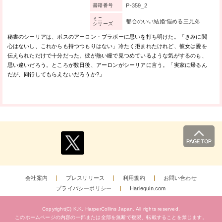
P-359_2
書籍番号
ミニ
都合のいい結婚:悩める三兄弟
シリーズ
秘書のシーリアは、ボスのアーロン・ブラボーに思いを打ち明けた。「きみに関
心はないし、これからも持つつもりはない」冷たく拒まれたけれど、彼女は愛を
伝えられただけで十分だった。彼が熱い瞳で見つめているような気がするのも、
思い違いだろう。ところが数日後、アーロンがシーリアに言う。「実家に帰るん
だが、同行してもらえないだろうか?」
会社案内
プレスリリース
利用規約
お問い合わせ
プライバシーポリシー
Harlequin.com
Copyright(C) K.K. HarperCollins Japan.
All rights reserved.
このホームページの内容の一部または全部を無断で複製、
転載することを禁じます。