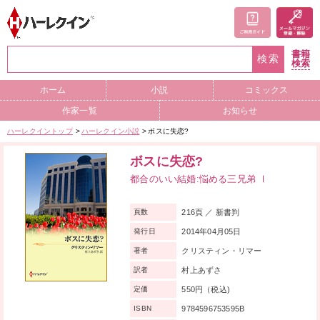
書籍
検索
検索
ホーム
小説
コミックス
作家一覧
お知らせ
ハーレクイントップ
ハーレクイン小説
ボスに失恋?
ボスに失恋?
都合のいい結婚:悩める三兄弟 Ⅰ
216頁 ／ 新書判
頁数
2014年04月05日
発行日
クリスティン・リマー
著者
村上あずさ
訳者
550円（税込)
定価
9784596753595B
ISBN