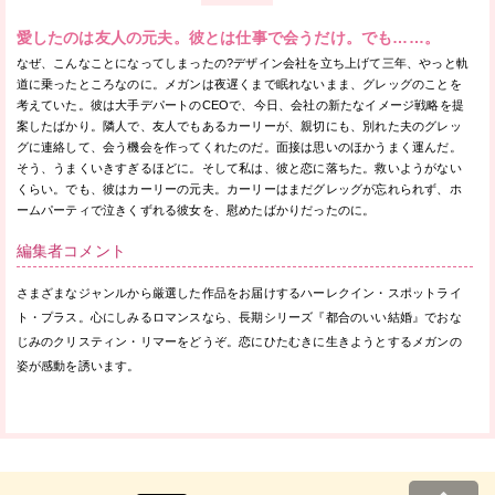
愛したのは友人の元夫。彼とは仕事で会うだけ。でも……。
なぜ、こんなことになってしまったの?デザイン会社を立ち上げて三年、やっと軌
道に乗ったところなのに。メガンは夜遅くまで眠れないまま、グレッグのことを
考えていた。彼は大手デパートのCEOで、今日、会社の新たなイメージ戦略を提
案したばかり。隣人で、友人でもあるカーリーが、親切にも、別れた夫のグレッ
グに連絡して、会う機会を作ってくれたのだ。面接は思いのほかうまく運んだ。
そう、うまくいきすぎるほどに。そして私は、彼と恋に落ちた。救いようがない
くらい。でも、彼はカーリーの元夫。カーリーはまだグレッグが忘れられず、ホ
ームパーティで泣きくずれる彼女を、慰めたばかりだったのに。
編集者コメント
さまざまなジャンルから厳選した作品をお届けするハーレクイン・スポットライ
ト・プラス。心にしみるロマンスなら、長期シリーズ『都合のいい結婚』でおな
じみのクリスティン・リマーをどうぞ。恋にひたむきに生きようとするメガンの
姿が感動を誘います。