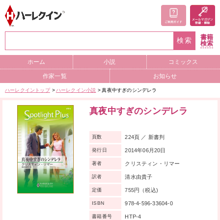
書籍
検索
検索
ホーム
小説
コミックス
作家一覧
お知らせ
ハーレクイントップ
ハーレクイン小説
真夜中すぎのシンデレラ
真夜中すぎのシンデレラ
224頁 ／ 新書判
頁数
2014年06月20日
発行日
クリスティン・リマー
著者
清水由貴子
訳者
755円（税込)
定価
978-4-596-33604-0
ISBN
HTP-4
書籍番号