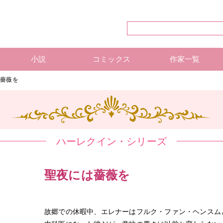
小説
コミックス
作家一覧
ハーレクイン・シリーズ
ハーレクイン文庫
ハーレクインSP文庫
mirabooks
ハーレクインコミックス 単行本
ハーレクインコミックス 雑誌
ハーレクイン・シリーズ 作
ハーレクインコミックス 著
mirabooks 作家一覧
は薔薇を
ハーレクイン・シリーズ
聖夜には薔薇を
故郷での休暇中、エレナーはフルク・ファン・ヘンスム