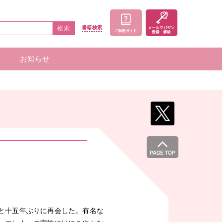
検索
書籍
検索
お知らせ
家一覧
者一覧
と十五年ぶりに再会した。有名な