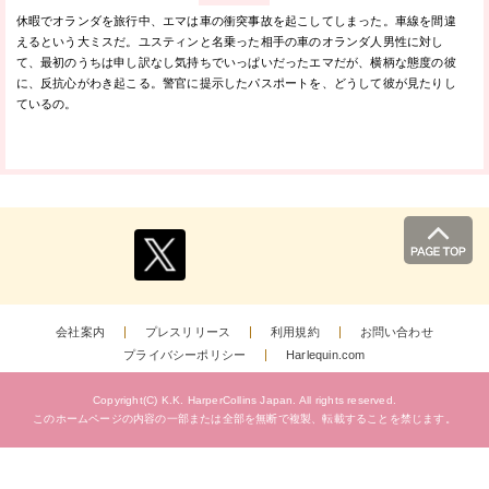
休暇でオランダを旅行中、エマは車の衝突事故を起こしてしまった。車線を間違
えるという大ミスだ。ユスティンと名乗った相手の車のオランダ人男性に対し
て、最初のうちは申し訳なし気持ちでいっぱいだったエマだが、横柄な態度の彼
に、反抗心がわき起こる。警官に提示したパスポートを、どうして彼が見たりし
ているの。
会社案内
プレスリリース
利用規約
お問い合わせ
プライバシーポリシー
Harlequin.com
Copyright(C) K.K. HarperCollins Japan.
All rights reserved.
このホームページの内容の一部または全部を無断で複製、
転載することを禁じます。