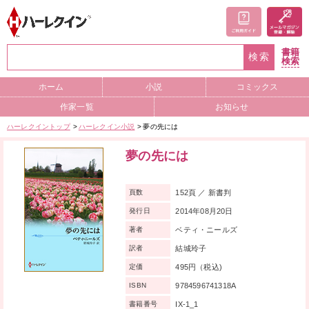
書籍
検索
検索
ホーム
小説
コミックス
作家一覧
お知らせ
ハーレクイントップ
ハーレクイン小説
夢の先には
夢の先には
152頁 ／ 新書判
頁数
2014年08月20日
発行日
ベティ・ニールズ
著者
結城玲子
訳者
495円（税込)
定価
9784596741318A
ISBN
IX-1_1
書籍番号