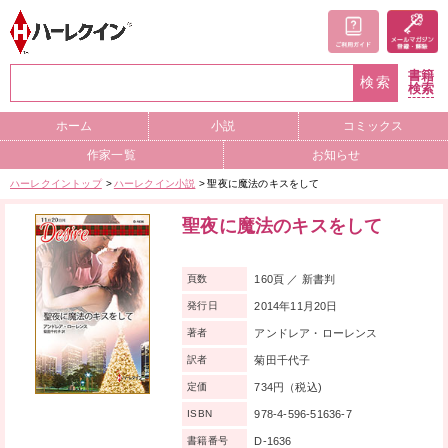
書籍
検索
検索
ホーム
小説
コミックス
作家一覧
お知らせ
ハーレクイントップ
ハーレクイン小説
聖夜に魔法のキスをして
聖夜に魔法のキスをして
160頁 ／ 新書判
頁数
2014年11月20日
発行日
アンドレア・ローレンス
著者
菊田千代子
訳者
734円（税込)
定価
978-4-596-51636-7
ISBN
D-1636
書籍番号