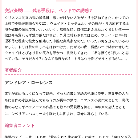
交渉決裂!——残る手段は、ベッドでの誘惑?
クリスマス間近の雪の降る日、思いがけない人物がトリを訪ねてきた。かつての
上司で不動産開発会社CEO、ウェイド・ミッチェル。その彼がトリの所有する土
地を破格の値段で買いたいという。端整な顔、自信にあふれたたくましい体——
彼は今も変わらず魅力的だけれど、外見に惑わされてはだめ。ウェイドは7年前、
理不尽な理由で彼女を解雇した冷酷な実業家なのだ。いったい何を企んでいるの
かしら。トリは彼の申し出をはねつけた。だがその夜、偶然バーで鉢合わせした
ウェイドはとびきり甘い笑みを浮かべ、挑発してきた。「君はぼくがほしいと思
っている。そうだろう?」なんて傲慢なの? トリは心を閉ざそうとするが……。
著者紹介
アンドレア・ローレンス
文字が読めるようになって以来、ずっと読書と物語の執筆に夢中。世界中の人た
ちに自作の小説を読んでもらうのが長年の夢で、ロマンス小説作家として、現代
物のみならずパラノーマル作品でも数々の受賞歴を誇る。10年来の恋人ととも
に、シベリアンハスキー犬や猫たちに囲まれ、幸せに暮らしている。
編集者コメント
衝撃のデビュー作、D-1581『愛を忘れた氷の女王』に続き、D-1593『穢れなき乙