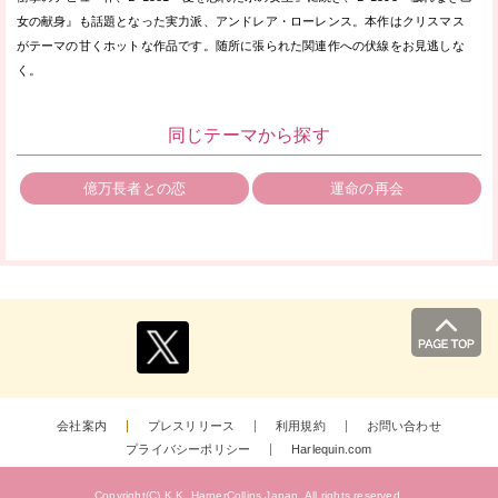
女の献身』も話題となった実力派、アンドレア・ローレンス。本作はクリスマス
がテーマの甘くホットな作品です。随所に張られた関連作への伏線をお見逃しな
く。
同じテーマから探す
億万長者との恋
運命の再会
会社案内
プレスリリース
利用規約
お問い合わせ
プライバシーポリシー
Harlequin.com
Copyright(C) K.K. HarperCollins Japan.
All rights reserved.