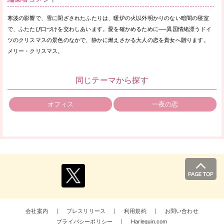
寒波の影響で、雪に閉ざされたふたりは、暖炉の火以外明かりのない暗闇の寝室
で、ふたたび口づけを交わしあいます。愛を確かめるために──異国情緒漂うドイ
ツのクリスマスの景色のなかで、静かに燃えさかる大人の恋を貴女へ贈ります。
メリー・クリスマス。
同じテーマから探す
オフィス
一夜の恋
会社案内
プレスリリース
利用規約
お問い合わせ
プライバシーポリシー
Harlequin.com