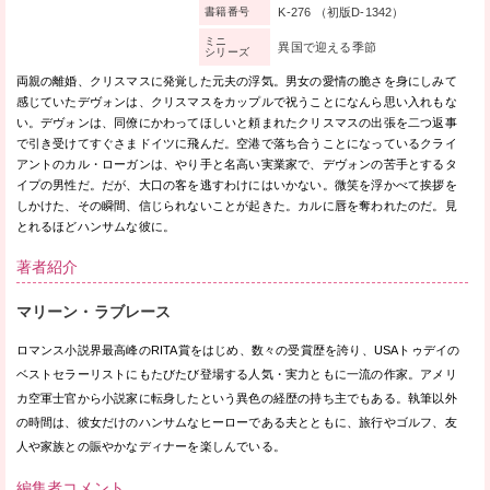
K-276 （初版D-1342）
書籍番号
ミニ
異国で迎える季節
シリーズ
両親の離婚、クリスマスに発覚した元夫の浮気。男女の愛情の脆さを身にしみて
感じていたデヴォンは、クリスマスをカップルで祝うことになんら思い入れもな
い。デヴォンは、同僚にかわってほしいと頼まれたクリスマスの出張を二つ返事
で引き受けてすぐさまドイツに飛んだ。空港で落ち合うことになっているクライ
アントのカル・ローガンは、やり手と名高い実業家で、デヴォンの苦手とするタ
イプの男性だ。だが、大口の客を逃すわけにはいかない。微笑を浮かべて挨拶を
しかけた、その瞬間、信じられないことが起きた。カルに唇を奪われたのだ。見
とれるほどハンサムな彼に。
著者紹介
マリーン・ラブレース
ロマンス小説界最高峰のRITA賞をはじめ、数々の受賞歴を誇り、USAトゥデイの
ベストセラーリストにもたびたび登場する人気・実力ともに一流の作家。アメリ
カ空軍士官から小説家に転身したという異色の経歴の持ち主でもある。執筆以外
の時間は、彼女だけのハンサムなヒーローである夫とともに、旅行やゴルフ、友
人や家族との賑やかなディナーを楽しんでいる。
編集者コメント