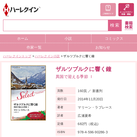
書籍
検索
検索
ホーム
小説
コミックス
作家一覧
お知らせ
ハーレクイントップ
ハーレクイン小説
ザルツブルクに響く鐘
ザルツブルクに響く鐘
異国で迎える季節 Ⅰ
160頁 ／ 新書判
頁数
2014年11月20日
発行日
マリーン・ラブレース
著者
広瀬夏希
訳者
682円（税込)
定価
978-4-596-90286-3
ISBN