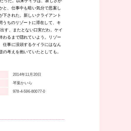
朝だった。以来ケイラは、寂しさが
かと、仕事中も暗い気分で思案し
が下された。新しいクライアント
週間うちのリゾートに滞在して、キ
げ出す、またとない口実だわ。ケイ
終わるまで隠れていよう。リゾー
、仕事に没頭するケイラにはなん
逆の考えを抱いていたとしても。
2014年11月20日
琴葉かいら
978-4-596-80077-0