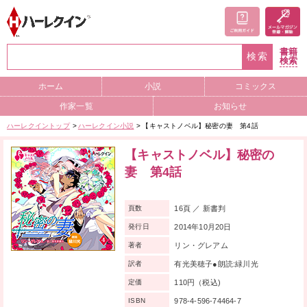
書籍
検索
検索
ホーム
小説
コミックス
作家一覧
お知らせ
ハーレクイントップ
ハーレクイン小説
【キャストノベル】秘密の妻 第4話
【キャストノベル】秘密の
妻 第4話
16頁 ／ 新書判
頁数
2014年10月20日
発行日
リン・グレアム
著者
有光美穂子●朗読:緑川光
訳者
110円（税込)
定価
978-4-596-74464-7
ISBN