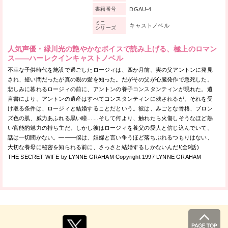
DGAU-4
書籍番号
ミニ
キャストノベル
シリーズ
人気声優・緑川光の艶やかなボイスで読み上げる、極上のロマン
ス——ハーレクインキャストノベル
不幸な子供時代を施設で過ごしたロージィは、四か月前、実の父アントンに発見
され、短い間だったが真の親の愛を知った。だがその父が心臓発作で急死した。
悲しみに暮れるロージィの前に、アントンの養子コンスタンティンが現れた。遺
言書により、アントンの遺産はすべてコンスタンティンに残されるが、それを受
け取る条件は、ロージィと結婚することだという。彼は、みごとな骨格、ブロン
ズ色の肌、威力あふれる黒い瞳……そして何より、触れたら火傷しそうなほど熱
い官能的魅力の持ち主だ。しかし彼はロージィを養父の愛人と信じ込んでいて、
話は一切聞かない。———僕は、娼婦と言い争うほど落ちぶれるつもりはない、
大切な養母に秘密を知られる前に、さっさと結婚するしかないんだ!(全9話)
THE SECRET WIFE by LYNNE GRAHAM Copyright 1997 LYNNE GRAHAM