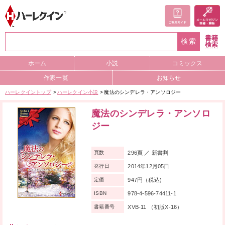
書籍
検索
検索
ホーム
小説
コミックス
作家一覧
お知らせ
ハーレクイントップ
ハーレクイン小説
魔法のシンデレラ・アンソロジー
魔法のシンデレラ・アンソロ
ジー
296頁 ／ 新書判
頁数
2014年12月05日
発行日
947円（税込)
定価
978-4-596-74411-1
ISBN
XVB-11 （初版X-16）
書籍番号