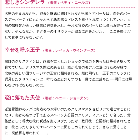
悲しきシンデレラ
（著者：ベティ・ニールズ）
名家の生まれながら、継母と継妹に虐げられながら暮らすバーサは、自分のバー
スデーパーティにもかかわらず悪趣味なドレスを着せられ立ちつくしていた。大
勢の招待客が美しい継妹に興味を示し、平凡な容姿のバーサには誰も近寄ってこ
ない。そんななか、ドクターのオリヴァーが彼女に声をかけた。「ここを抜けだ
して食事に行かないか?」
幸せを呼ぶ王子
（著者：レベッカ・ウインターズ）
教師のクリスティンは、両親を亡くしたショックで視力を失った姪を引き取って
育てていた。クリスマス間近のある日、姪が広告のモデルに選ばれたのが縁で、
北欧の美しい国フリージアの王宮に招待される。姪に同行し、王子のエリックに
謁見したクリスティンは、叶わぬ恋と知りつつも一目で恋に落ちた──明日には帰
らなければならないのに。
恋に落ちた天使
（著者：ペニー・ジョーダン）
派遣看護師のメグは患者のつき添いのためクリスマスをセビリアで過ごすことに
なり、患者の名づけ子であるスペイン人公爵のクリスティアンと知り合った。貴
族然として尊大な彼に反感を抱くメグだったが、数日後、公爵邸に招待されたと
き、彼とふたりきりでエレベーターに閉じこめられてしまう。さらに驚くこと
に、突然唇を奪われて……。