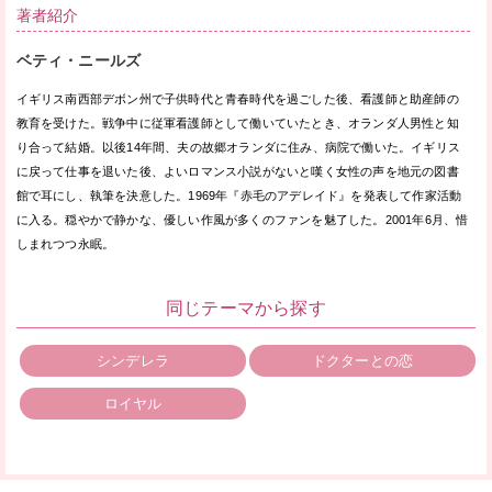
著者紹介
ベティ・ニールズ
イギリス南西部デボン州で子供時代と青春時代を過ごした後、看護師と助産師の
教育を受けた。戦争中に従軍看護師として働いていたとき、オランダ人男性と知
り合って結婚。以後14年間、夫の故郷オランダに住み、病院で働いた。イギリス
に戻って仕事を退いた後、よいロマンス小説がないと嘆く女性の声を地元の図書
館で耳にし、執筆を決意した。1969年『赤毛のアデレイド』を発表して作家活動
に入る。穏やかで静かな、優しい作風が多くのファンを魅了した。2001年6月、惜
しまれつつ永眠。
同じテーマから探す
シンデレラ
ドクターとの恋
ロイヤル