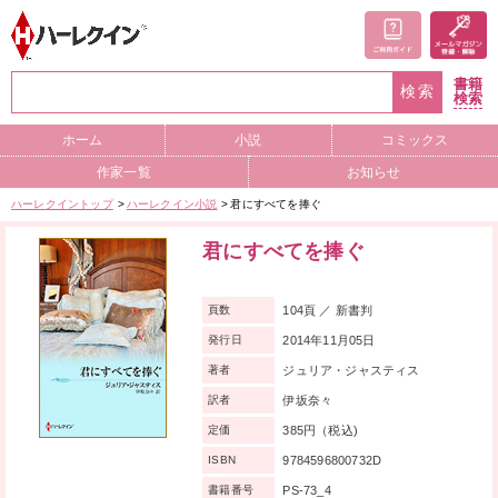
書籍
検索
検索
ホーム
小説
コミックス
作家一覧
お知らせ
ハーレクイントップ
ハーレクイン小説
君にすべてを捧ぐ
君にすべてを捧ぐ
104頁 ／ 新書判
頁数
2014年11月05日
発行日
ジュリア・ジャスティス
著者
伊坂奈々
訳者
385円（税込)
定価
9784596800732D
ISBN
PS-73_4
書籍番号