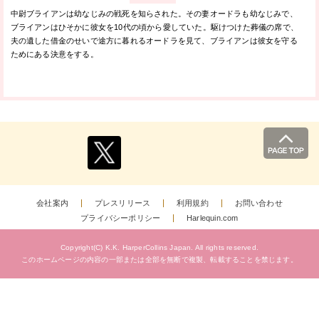
中尉ブライアンは幼なじみの戦死を知らされた。その妻オードラも幼なじみで、
ブライアンはひそかに彼女を10代の頃から愛していた。駆けつけた葬儀の席で、
夫の遺した借金のせいで途方に暮れるオードラを見て、ブライアンは彼女を守る
ためにある決意をする。
会社案内
プレスリリース
利用規約
お問い合わせ
プライバシーポリシー
Harlequin.com
Copyright(C) K.K. HarperCollins Japan.
All rights reserved.
このホームページの内容の一部または全部を無断で複製、
転載することを禁じます。