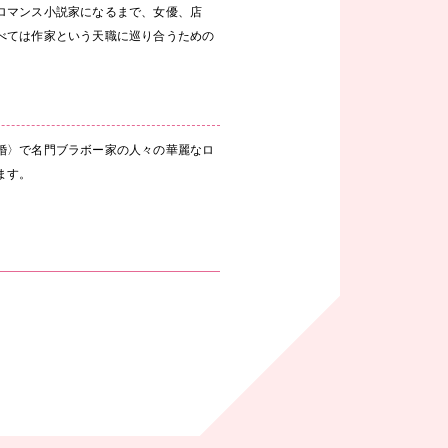
ロマンス小説家になるまで、女優、店
べては作家という天職に巡り合うための
婚〉で名門ブラボー家の人々の華麗なロ
ます。