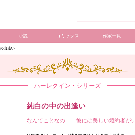
小説
コミックス
作家一覧
ハーレクイン・シリーズ
ハーレクイン文庫
ハーレクインSP文庫
mirabooks
ハーレクインコミックス 単行本
ハーレクインコミックス 雑誌
ハーレクイン・シリーズ 作
ハーレクインコミックス 著
mirabooks 作家一覧
中の出逢い
ハーレクイン・シリーズ
純白の中の出逢い
なんてことなの……彼には美しい婚約者がい