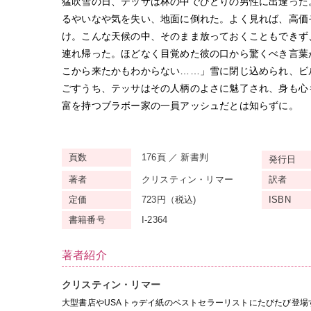
猛吹雪の日、テッサは林の中でひとりの男性に出逢った
るやいなや気を失い、地面に倒れた。よく見れば、高価
け。こんな天候の中、そのまま放っておくこともできず
連れ帰った。ほどなく目覚めた彼の口から驚くべき言葉
こから来たかもわからない……」雪に閉じ込められ、ビ
ごすうち、テッサはその人柄のよさに魅了され、身も心
富を持つブラボー家の一員アッシュだとは知らずに。
頁数
176頁 ／ 新書判
発行日
著者
クリスティン・リマー
訳者
定価
723円（税込)
ISBN
書籍番号
I-2364
著者紹介
クリスティン・リマー
大型書店やUSAトゥデイ紙のベストセラーリストにたびたび登場す