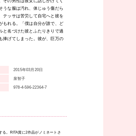
。その男性は彼女に話しかけてく
そうな服は汚れ、体じゅう傷だら
、テッサは苦労して自宅へと彼を
がもれる。「僕は自分が誰で、ど
ルと名づけた彼とふたりきりで過
も捧げてしまった。彼が、巨万の
2015年03月20日
泉智子
978-4-596-22364-7
る。RITA賞に2作品がノミネートさ