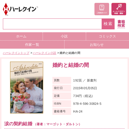
書籍
検索
検索
ホーム
小説
コミックス
作家一覧
お知らせ
ハーレクイントップ
ハーレクイン小説
婚約と結婚の間
婚約と結婚の間
192頁 ／ 新書判
頁数
2015年05月05日
発行日
734円（税込)
定価
978-4-596-30824-5
ISBN
HA-24
書籍番号
涙の契約結婚
（著者：マーゴット・ダルトン）