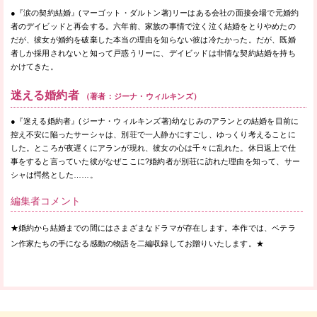
●『涙の契約結婚』(マーゴット・ダルトン著)リーはある会社の面接会場で元婚約
者のデイビッドと再会する。六年前、家族の事情で泣く泣く結婚をとりやめたの
だが、彼女が婚約を破棄した本当の理由を知らない彼は冷たかった。だが、既婚
者しか採用されないと知って戸惑うリーに、デイビッドは非情な契約結婚を持ち
かけてきた。
迷える婚約者
（著者：ジーナ・ウィルキンズ）
●『迷える婚約者』(ジーナ・ウィルキンズ著)幼なじみのアランとの結婚を目前に
控え不安に陥ったサーシャは、別荘で一人静かにすごし、ゆっくり考えることに
した。ところが夜遅くにアランが現れ、彼女の心は千々に乱れた。休日返上で仕
事をすると言っていた彼がなぜここに?婚約者が別荘に訪れた理由を知って、サー
シャは愕然とした……。
編集者コメント
★婚約から結婚までの間にはさまざまなドラマが存在します。本作では、ベテラ
ン作家たちの手になる感動の物語を二編収録してお贈りいたします。★