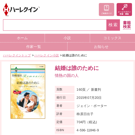
書籍
検索
検索
ホーム
小説
コミックス
作家一覧
お知らせ
ハーレクイントップ
ハーレクイン小説
結婚は誰のために
結婚は誰のために
情熱の国の人
160頁 ／ 新書判
頁数
2015年07月20日
発行日
ジェイン・ポーター
著者
柿原日出子
訳者
704円（税込)
定価
4-596-11846-9
ISBN