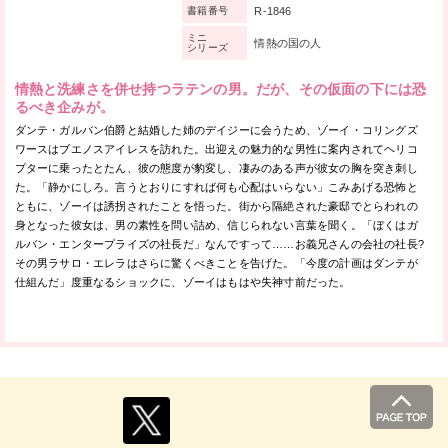
R-1846
書籍番号
ミニ
情熱の国の人
シリーズ
情熱と洗練さを併せ持つラテンの男。だが、その仮面の下には恐
るべき企みが。
ダンテ・ガルバン伯爵と結婚した姉のデイジーに会うため、ゾーイ・コリングズ
ワースはブエノスアイレスを訪れた。出迎えの魅力的な男性に案内されてヘリコ
プターに乗ったとたん、彼の態度が豹変し、凄みのある声が彼女の胸を突き刺し
た。「静かにしろ。言うとおりにすれば何も心配はいらない」こみあげる恐怖と
ともに、ゾーイは誘拐されたことを悟った。街から隔絶された豪邸でとらわれの
身となった彼女は、男の素性を問い詰め、信じられない言葉を聞く。「ぼくはガ
ルバン・エンタープライズの社長だ」なんですって……お義兄さんの会社の社長?
その男ラサロ・エレラはさらに驚くべきことを告げた。「今度の計画はダンテが
仕組んだ」度重なるショックに、ゾーイはもはや失神寸前だった。