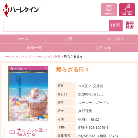
書籍
検索
検索
ホーム
小説
コミックス
作家一覧
お知らせ
ハーレクイントップ
ハーレクイン小説
帰らざる日々
帰らざる日々
208頁 ／ 文庫判
頁数
2026年06月15日
発行日
ルーシー・ゴードン
著者
真咲理央
訳者
600円（税込)
定価
978-4-302-12040-6
ISBN
サンプルを読む
/購入する
HQSP-513 （初版I-1378）
書籍番号