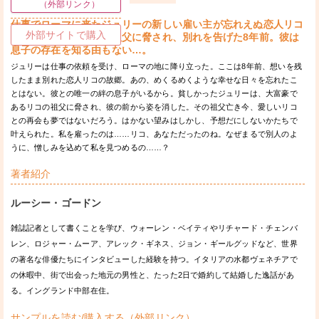
（外部リンク）
仕事でローマに来たジュリーの新しい雇い主が忘れえぬ恋人リコ
外部サイトで購入
だった！今は亡き彼の祖父に脅され、別れを告げた8年前。彼は
息子の存在を知る由もない…。
ジュリーは仕事の依頼を受け、ローマの地に降り立った。ここは8年前、想いを残
したまま別れた恋人リコの故郷。あの、めくるめくような幸せな日々を忘れたこ
とはない。彼との唯一の絆の息子がいるから。貧しかったジュリーは、大富豪で
あるリコの祖父に脅され、彼の前から姿を消した。その祖父亡き今、愛しいリコ
との再会も夢ではないだろう。はかない望みはしかし、予想だにしないかたちで
叶えられた。私を雇ったのは……リコ、あなただったのね。なぜまるで別人のよ
うに、憎しみを込めて私を見つめるの……？
著者紹介
ルーシー・ゴードン
雑誌記者として書くことを学び、ウォーレン・ベイティやリチャード・チェンバ
レン、ロジャー・ムーア、アレック・ギネス、ジョン・ギールグッドなど、世界
の著名な俳優たちにインタビューした経験を持つ。イタリアの水都ヴェネチアで
の休暇中、街で出会った地元の男性と、たった2日で婚約して結婚した逸話があ
る。イングランド中部在住。
サンプルを読む/購入する（外部リンク）