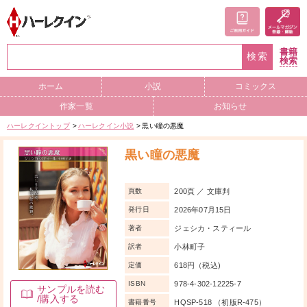
書籍
検索
検索
ホーム
小説
コミックス
作家一覧
お知らせ
ハーレクイントップ
ハーレクイン小説
黒い瞳の悪魔
黒い瞳の悪魔
200頁 ／ 文庫判
頁数
2026年07月15日
発行日
ジェシカ・スティール
著者
小林町子
訳者
618円（税込)
定価
978-4-302-12225-7
ISBN
サンプルを読む
/購入する
HQSP-518 （初版R-475）
書籍番号