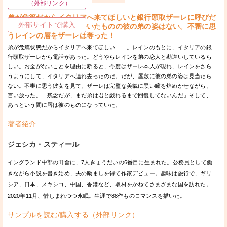
（外部リンク）
弟が危篤だからイタリアへ来てほしいと銀行頭取ザーレに呼びだ
外部サイトで購入
されたレイン。屋敷についたものの彼の弟の姿はない。不審に思
うレインの唇をザーレは奪った！
弟が危篤状態だからイタリアへ来てほしい……。レインのもとに、イタリアの銀
行頭取ザーレから電話があった。どうやらレインを弟の恋人と勘違いしているら
しい。お金がないことを理由に断ると、今度はザーレ本人が現れ、レインをさら
うようにして、イタリアへ連れ去ったのだ。だが、屋敷に彼の弟の姿は見当たら
ない。不審に思う彼女を見て、ザーレは完璧な美貌に黒い瞳を煌めかせながら、
言い放った。「残念だが、まだ弟は君と戯れるまで回復してないんだ」そして、
あっという間に唇は彼のものになっていた。
著者紹介
ジェシカ・スティール
イングランド中部の田舎に、7人きょうだいの6番目に生まれた。公務員として働
きながら小説を書き始め、夫の励ましを得て作家デビュー。趣味は旅行で、ギリ
シア、日本、メキシコ、中国、香港など、取材をかねてさまざまな国を訪れた。
2020年11月、惜しまれつつ永眠。生涯で88作ものロマンスを描いた。
サンプルを読む/購入する（外部リンク）