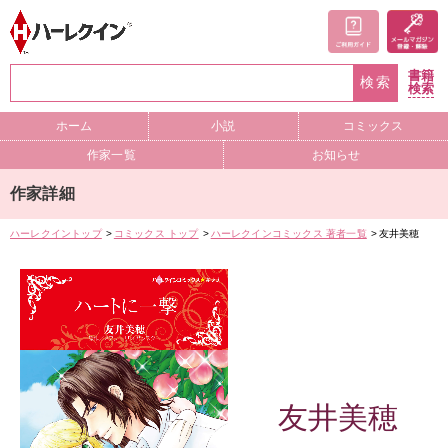
書籍
検索
検索
ホーム
小説
コミックス
作家一覧
お知らせ
作家詳細
ハーレクイントップ
コミックス トップ
ハーレクインコミックス 著者一覧
友井美穂
友井美穂