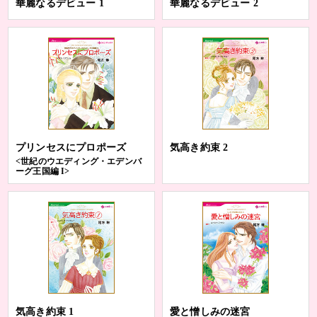
華麗なるデビュー 1
華麗なるデビュー 2
プリンセスにプロポーズ
気高き約束 2
<世紀のウエディング・エデンバ
ーグ王国編 I>
気高き約束 1
愛と憎しみの迷宮