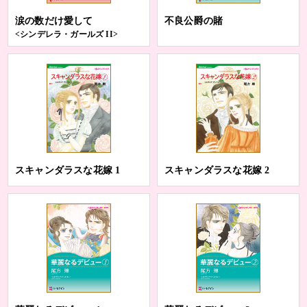
涙の数だけ愛して
不良公爵の賭
<シンデレラ・ガールズ II>
スキャンダラスな花嫁 1
スキャンダラスな花嫁 2