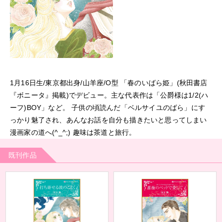
1月16日生/東京都出身/山羊座/O型 「春のいばら姫」(秋田書店
『ボニータ』掲載)でデビュー。主な代表作は「公爵様は1/2(ハ
ーフ)BOY」など。 子供の頃読んだ「ベルサイユのばら」にす
っかり魅了され、あんなお話を自分も描きたいと思ってしまい
漫画家の道へ(^_^;) 趣味は茶道と旅行。
既刊作品