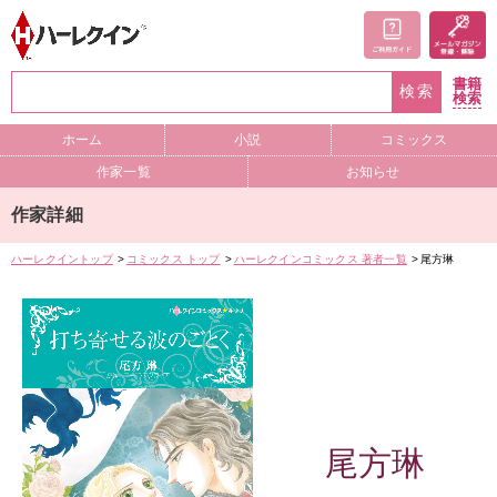
書籍
検索
検索
ホーム
小説
コミックス
作家一覧
お知らせ
作家詳細
ハーレクイントップ
コミックス トップ
ハーレクインコミックス 著者一覧
尾方琳
尾方琳