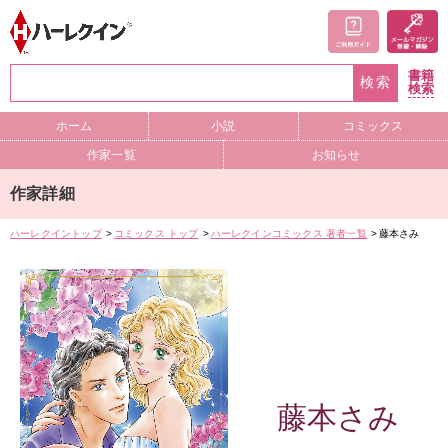
書籍
検索
検索
ホーム
小説
コミックス
作家一覧
お知らせ
作家詳細
ハーレクイントップ
コミックス トップ
ハーレクインコミックス 著者一覧
藤本さみ
藤本さみ