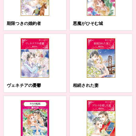
期限つきの婚約者
悪魔がひそむ城
ヴェネチアの憂鬱
相続された妻