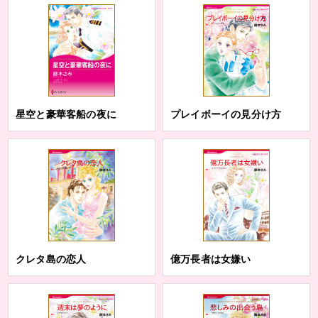
星空と豪華客船の夜に
プレイボーイの見分け方
クレタ島の恋人
億万長者は女嫌い