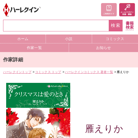
書籍
検索
検索
ホーム
小説
コミックス
作家一覧
お知らせ
作家詳細
ハーレクイントップ
コミックス トップ
ハーレクインコミックス 著者一覧
雁えりか
雁えりか