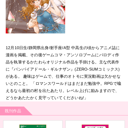
12月10日生/静岡県出身/射手座/A型 中高生の頃からアニメ誌に
漫画を掲載、その後ゲームコマ・アンソロブームにパロディ作
品を執筆するかたわらオリジナル作品を手掛ける。主な代表作
に『バンパイアドール・ギルナザン』(ZERO-SUMコミックス)
がある。 趣味はゲームで、仕事のオトモに実況動画は欠かせな
いとのこと。 「ロマンスワールドはまだまだ勉強中。RPGで喩
えるなら最初の村を出たあたり。レベル上げに励みますので、
どうかあたたかく見守っていてくださいね!」
既刊作品