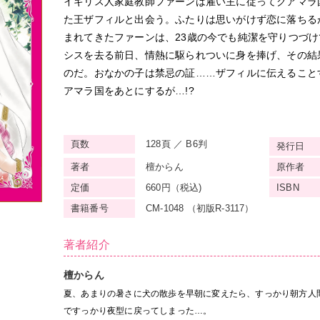
イギリス人家庭教師ファーンは雇い主に従ってクアマラ
た王ザフィルと出会う。ふたりは思いがけず恋に落ちるが
まれてきたファーンは、23歳の今でも純潔を守りつづ
シスを去る前日、情熱に駆られついに身を捧げ、その結
のだ。おなかの子は禁忌の証……ザフィルに伝えること
アマラ国をあとにするが…!?
頁数
128頁 ／ B6判
発行日
著者
檀からん
原作者
定価
660円（税込)
ISBN
書籍番号
CM-1048 （初版R-3117）
著者紹介
檀からん
夏、あまりの暑さに犬の散歩を早朝に変えたら、すっかり朝方人
ですっかり夜型に戻ってしまった…。