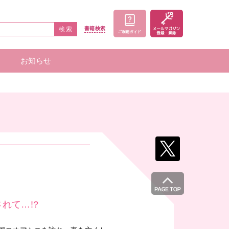
検索
書籍
検索
お知らせ
家一覧
者一覧
れて…!?