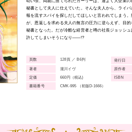
幼い頃、両親に捨てられたカーリーは、運よく大企業の
秘書として夫人に仕えていた。そんな夫人から、ライバ
報を流すスパイを探しだしてほしいと言われてしまう。
が、恩返しを求める夫人の無言の圧力に逆らえず、目的
秘書となった。だが冷酷な経営者と噂の社長ジョッシュ
許してしまいそうになり——!?
頁数
128頁 ／ B6判
発行日
著者
瀧川イヴ
原作者
定価
660円（税込)
ISBN
書籍番号
CMK-995 （初版D-1666）