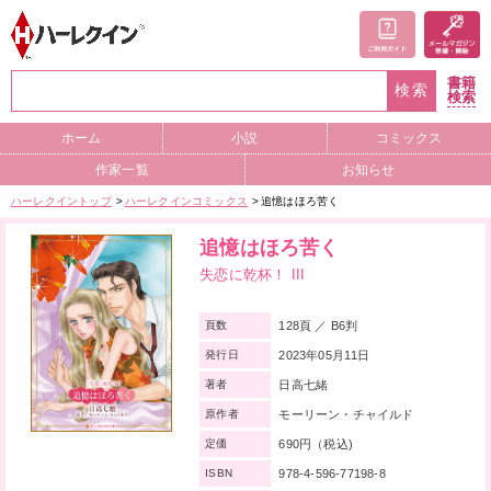
書籍
検索
検索
ホーム
小説
コミックス
作家一覧
お知らせ
ハーレクイントップ
ハーレクインコミックス
追憶はほろ苦く
追憶はほろ苦く
失恋に乾杯！ III
128頁 ／ B6判
頁数
2023年05月11日
発行日
日高七緒
著者
モーリーン・チャイルド
原作者
690円（税込)
定価
978-4-596-77198-8
ISBN