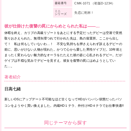
CMK-1071 （初版D-1234）
書籍番号
ミニ
失恋に乾杯！
シリーズ
彼が仕掛けた復讐の罠にからめとられた私は——…
休暇を終え、カリブの高級リゾートをあとにする予定だったデビーは空港で突然
取りおさえられた。無理矢理つれて行かれた先は、島の留置所。ここから出し
て！ 私は何もしていないわ…！ 不安な気持ちを押さえられず訴えるデビーの
前に、思いがけない人物が現れた。かつて心から愛した男性ゲイブだ。10年前と
まったく変わらない魅力的なオーラをたたえた彼の姿に心乱されるデビー。だが
ゲイブは不穏な笑みでデビーを見すえ、彼女を復讐の罠にはめようとしてい
た…。
著者紹介
日高七緒
新しいOSにアップデート不可能なほど古くなってHDがパンパン状態だったパソ
コンをようやく買い換えました。内蔵HD１テラ、外付けHD４テラでお仕事快適!!
同じテーマから探す