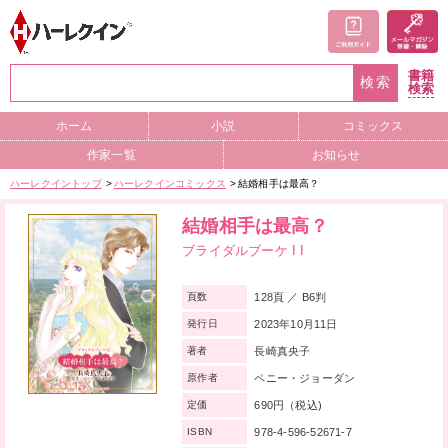
書籍
検索
検索
ホーム
小説
コミックス
作家一覧
お知らせ
ハーレクイントップ
ハーレクインコミックス
結婚相手は最高？
結婚相手は最高？
ブライダルブーケ I I
128頁 ／ B6判
頁数
2023年10月11日
発行日
長崎真央子
著者
ペニー・ジョーダン
原作者
690円（税込)
定価
978-4-596-52671-7
ISBN