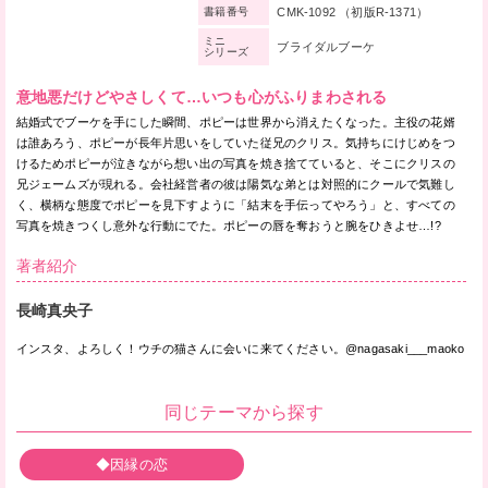
CMK-1092 （初版R-1371）
書籍番号
ミニ
ブライダルブーケ
シリーズ
意地悪だけどやさしくて…いつも心がふりまわされる
結婚式でブーケを手にした瞬間、ポピーは世界から消えたくなった。主役の花婿
は誰あろう、ポピーが長年片思いをしていた従兄のクリス。気持ちにけじめをつ
けるためポピーが泣きながら想い出の写真を焼き捨てていると、そこにクリスの
兄ジェームズが現れる。会社経営者の彼は陽気な弟とは対照的にクールで気難し
く、横柄な態度でポピーを見下すように「結末を手伝ってやろう」と、すべての
写真を焼きつくし意外な行動にでた。ポピーの唇を奪おうと腕をひきよせ…!?
著者紹介
長崎真央子
インスタ、よろしく！ウチの猫さんに会いに来てください。@nagasaki___maoko
同じテーマから探す
◆因縁の恋