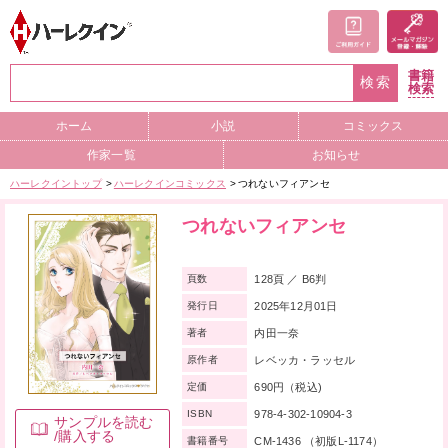
書籍
検索
検索
ホーム
小説
コミックス
作家一覧
お知らせ
ハーレクイントップ
ハーレクインコミックス
つれないフィアンセ
つれないフィアンセ
128頁 ／ B6判
頁数
2025年12月01日
発行日
内田一奈
著者
レベッカ・ラッセル
原作者
690円（税込)
定価
978-4-302-10904-3
ISBN
サンプルを読む
/購入する
CM-1436 （初版L-1174）
書籍番号