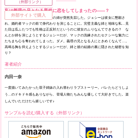
（外部リンク）
私は義理の兄となる男性に恋をしてしまったの——？
外部サイトで購入
結婚式を１週間後に控えた双子の姉が突然失踪した。ジェシーは彼女に懇願さ
れ、婚約者マックの前で身代わりを演じることに。完璧主義な姉と地味な私…見
た目は瓜ふたつでも性格は正反対だというのに彼女のふりなんてできるの？ な
んとか姉を演じようとするジェシーだが、マックの洗練されたセクシーな魅力に
たちまち心を奪われてしまった。ダメ。義理の兄となる人にときめくなんて…。
高鳴る胸を抑えようとするジェシーだが、姉と彼の結婚の裏に隠された秘密を知
り？
著者紹介
内田一奈
一度描いてみたかった双子姉妹の入れ替わりラブストーリー。バレたらどうしよ
う…のドキドキ感もありながら、登場人物たちみんな優しくて大好きでした。楽
しんでいただけたら嬉しいです♪
サンプルを読む/購入する（外部リンク）