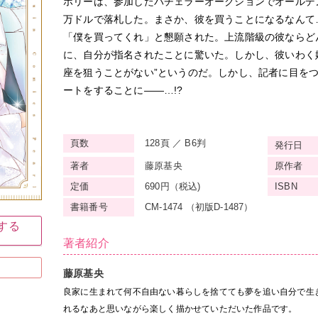
ホリーは、参加したバチェラーオークションでオールデ
万ドルで落札した。まさか、彼を買うことになるなんて
「僕を買ってくれ」と懇願された。上流階級の彼ならど
に、自分が指名されたことに驚いた。しかし、彼いわく
座を狙うことがない”というのだ。しかし、記者に目をつ
ートをすることに――…!?
頁数
128頁 ／ B6判
発行日
著者
藤原基央
原作者
定価
690円（税込)
ISBN
書籍番号
CM-1474 （初版D-1487）
入する
著者紹介
藤原基央
良家に生まれて何不自由ない暮らしを捨てても夢を追い自分で生
れるなあと思いながら楽しく描かせていただいた作品です。