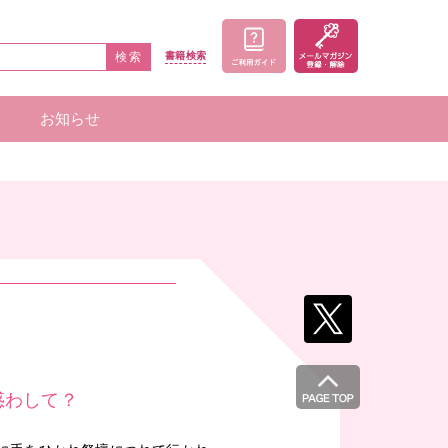
検索
書籍
検索
お知らせ
家一覧
者一覧
惑わして？