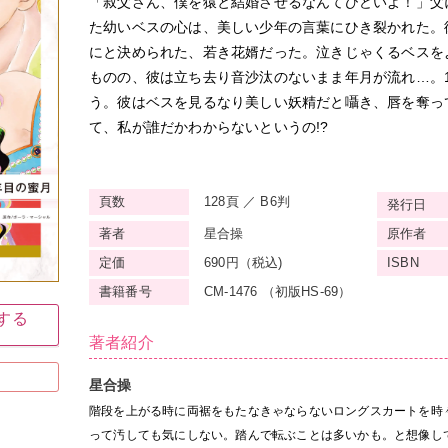
「叔父さん、僕を猿と結婚させるなんてひどいよ！」父
た幼いベスの心は、美しい少年の言葉にひき裂かれた。
にと決められた、若き花婿だった。泣きじゃくるベスを
ものの、彼は立ち去り音沙汰のないまま年月が流れ…。
う。彼はベスを見るなり美しい妖精だと囁き、唇を奪っ
て、私が誰だかわからないというの!?
頁数
128頁 ／ B6判
発行日
著者
星合操
原作者
定価
690円（税込)
ISBN
書籍番号
CM-1476 （初版HS-69）
入する
著者紹介
星合操
階段を上がる時に両裾をもたなきゃならないロングスカートを時
って汚しても気にしない。踏んで転ぶことは多いかも。と想像し