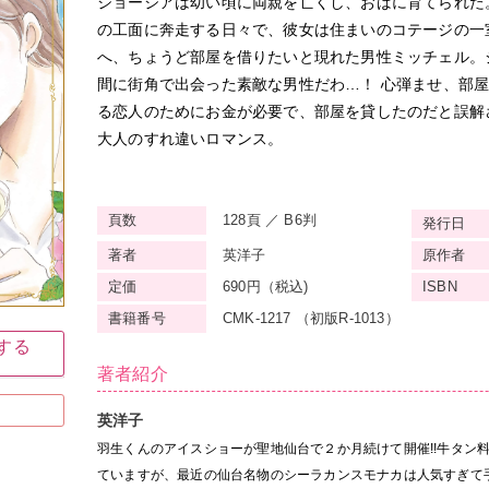
ジョージアは幼い頃に両親を亡くし、おばに育てられた
の工面に奔走する日々で、彼女は住まいのコテージの一
へ、ちょうど部屋を借りたいと現れた男性ミッチェル。
間に街角で出会った素敵な男性だわ…！ 心弾ませ、部
る恋人のためにお金が必要で、部屋を貸したのだと誤解
大人のすれ違いロマンス。
頁数
128頁 ／ B6判
発行日
著者
英洋子
原作者
定価
690円（税込)
ISBN
書籍番号
CMK-1217 （初版R-1013）
入する
著者紹介
英洋子
羽生くんのアイスショーが聖地仙台で２か月続けて開催!!牛タン
ていますが、最近の仙台名物のシーラカンスモナカは人気すぎて