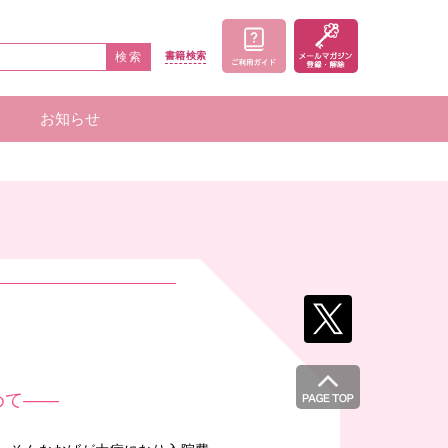
検索
書籍
検索
お知らせ
家一覧
者一覧
めて――