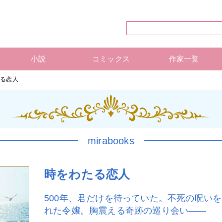
小説
コミックス
作家一覧
ハーレクイン・シリーズ
ハーレクイン文庫
ハーレクインSP文庫
mirabooks
ハーレクインコミックス 単行本
ハーレクインコミックス 雑誌
ハーレクイン・シリーズ 作
ハーレクインコミックス 著
mirabooks 作家一覧
たる恋人
mirabooks
時をわたる恋人
500年、君だけを待っていた。不死の呪い
れた令嬢。胸震える奇跡の巡り会い——