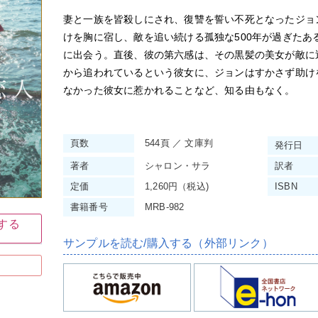
妻と一族を皆殺しにされ、復讐を誓い不死となったジョ
けを胸に宿し、敵を追い続ける孤独な500年が過ぎたあ
に出会う。直後、彼の第六感は、その黒髪の美女が敵に
から追われているという彼女に、ジョンはすかさず助け
なかった彼女に惹かれることなど、知る由もなく。
頁数
544頁 ／ 文庫判
発行日
著者
シャロン・サラ
訳者
定価
1,260円（税込)
ISBN
書籍番号
MRB-982
入する
サンプルを読む/購入する（外部リンク）