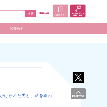
検索
書籍
検索
お知らせ
家一覧
者一覧
をかけられた男と、命を狙わ