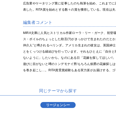
広告業やケータリング業に従事したのち執筆を始め、これまでに
表した。RITA賞を始めとする数々の賞を獲得している。現在は
編集者コメント
MIRA文庫に人気ヒストリカル作家ローラ・リー・ガーク、初登
ス・ボイルのちょっとした助言(?)がきっかけで生まれたのだと
仲介人”と噂されるべリンダ。アメリカ生まれの彼女は、英国紳
とをくっつける縁結びを行っています。それもひとえに「自分と
ないように」したいから。なのにある日「花嫁を探してほしい!
遊びに目がないと噂のトンデモナイ男!もちろん侯爵の花嫁探し
を巻き起こし…。RITA賞受賞経験もある実力派がお届けする、
同じテーマから探す
リージェンシー