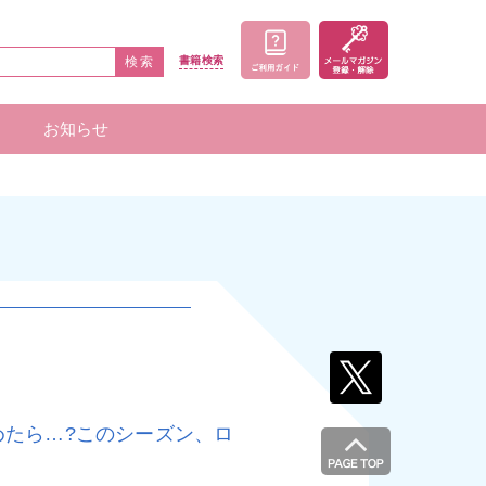
検索
書籍
検索
お知らせ
家一覧
者一覧
めたら…?このシーズン、ロ