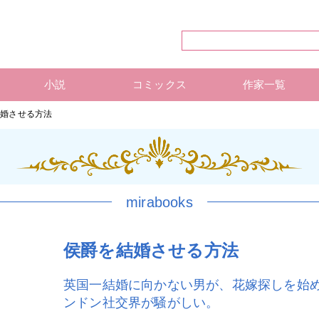
小説
コミックス
作家一覧
ハーレクイン・シリーズ
ハーレクイン文庫
ハーレクインSP文庫
mirabooks
ハーレクインコミックス 単行本
ハーレクインコミックス 雑誌
ハーレクイン・シリーズ 作
ハーレクインコミックス 著
mirabooks 作家一覧
結婚させる方法
mirabooks
侯爵を結婚させる方法
英国一結婚に向かない男が、花嫁探しを始
ンドン社交界が騒がしい。