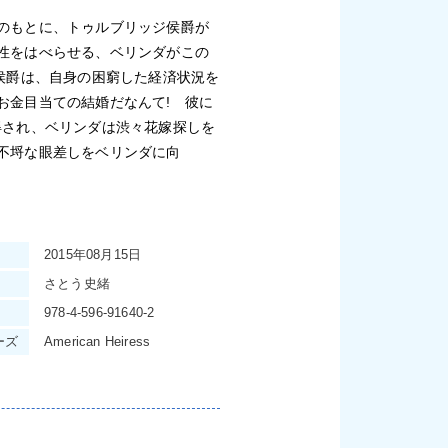
のもとに、トゥルブリッジ侯爵が
性をはべらせる、ベリンダがこの
侯爵は、自身の困窮した経済状況を
お金目当ての結婚だなんて! 彼に
得され、ベリンダは渋々花嫁探しを
不埒な眼差しをベリンダに向
2015年08月15日
さとう史緒
978-4-596-91640-2
ーズ
American Heiress