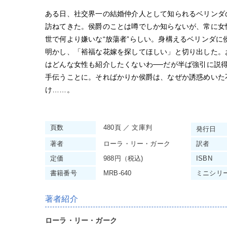
ある日、社交界一の結婚仲介人として知られるベリンダ
訪ねてきた。侯爵のことは噂でしか知らないが、常に女
世で何より嫌いな“放蕩者”らしい。身構えるベリンダに
明かし、「裕福な花嫁を探してほしい」と切り出した。
はどんな女性も紹介したくないわ──だが半ば強引に説
手伝うことに。そればかりか侯爵は、なぜか誘惑めいた
け……。
頁数
480頁 ／ 文庫判
発行日
著者
ローラ・リー・ガーク
訳者
定価
988円（税込)
ISBN
書籍番号
MRB-640
ミニ
シリ
著者紹介
ローラ・リー・ガーク