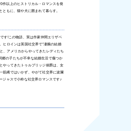
20作以上のヒストリカル・ロマンスを発
夫とともに、猫や犬に囲まれて暮らす。
場です!この物語、実は作家仲間エリザベ
か。ヒロインは英国社交界で“凄腕の結婚
士と、アメリカからやってきたレディたち
同郷の子たちが不幸な結婚生活で傷つか
」とやってきたトゥルブリッジ侯爵は、女
は一筋縄ではいかず、やがて社交界に波瀾
ゴージャスで小粋な社交界ロマンスです♪